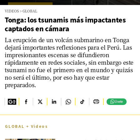
0
VIDEOS
>
GLOBAL
seconds
of
Tonga: los tsunamis más impactantes
0
captados en cámara
seconds
La erupción de un volcán submarino en Tonga
dejará importantes reflexiones para el Perú. Las
impresionantes escenas se difundieron
rápidamente en redes sociales, sin embargo este
tsunami no fue el primero en el mundo y quizás
no será el último, por eso hay que estar
preparados.
Únete
GLOBAL + Videos