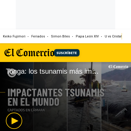
Keiko Fujimori
Feriados
Simon Biles
Papa León XIV
U vs Cristal
Dó
SUSCRÍBETE
Tonga: los tsunamis más impactantes captados en cámara