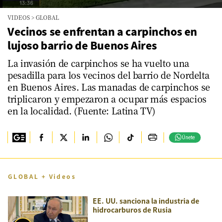
0
VIDEOS
>
GLOBAL
seconds
of
Vecinos se enfrentan a carpinchos en
3
lujoso barrio de Buenos Aires
minutes,
12
seconds
La invasión de carpinchos se ha vuelto una
pesadilla para los vecinos del barrio de Nordelta
en Buenos Aires. Las manadas de carpinchos se
triplicaron y empezaron a ocupar más espacios
en la localidad. (Fuente: Latina TV)
Únete
GLOBAL + Videos
EE. UU. sanciona la industria de
hidrocarburos de Rusia