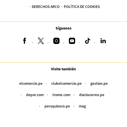
DERECHOS ARCO
POLÍTICA DE COOKIES
Síguenos
Visite también
elcomercio.pe
clubelcomercio.pe
gestion.pe
depor.com
trome.com
diariocorreo.pe
peruquiosco.pe
mag