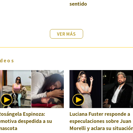
sentido
VER MÁS
deos
Rosángela Espinoza:
Luciana Fuster responde a
emotiva despedida a su
especulaciones sobre Juan
mascota
Morelli y aclara su situació