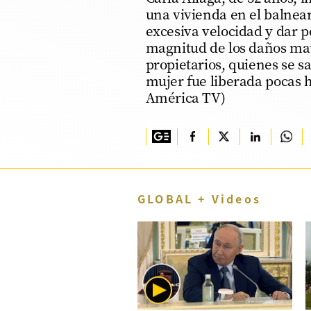
una vivienda en el balnea
TV+
excesiva velocidad y dar pos
magnitud de los daños mate
Tecnología y ciencias
propietarios, quienes se s
Somos
mujer fue liberada pocas h
América TV)
Bienestar
Hogar y Familia
Respuestas
Mag
GLOBAL + Videos
Viù
Vamos
Ruedas y Tuercas
Casa y Más