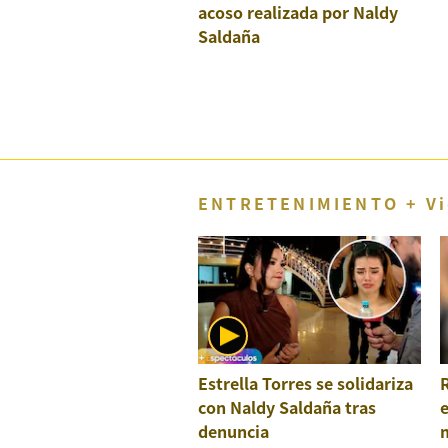
Concesionarias
acoso realizada por Naldy
Saldaña
Principios
Rectores
Buenas
Prácticas
Políticas
De
Privacidad
ENTRETENIMIENTO + Vi
Política
Integrada
De
Gestión
Derechos
Arco
Política
De
Cookies
Estrella Torres se solidariza
con Naldy Saldaña tras
denuncia