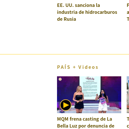
EE. UU. sanciona la
F
El Dominical
industria de hidrocarburos
a
Desde la redacción
de Rusia
T
Videos
Archivo El Comercio
Notas contratadas
Blogs
PAÍS + Videos
Colecciones El Comercio
elcomercio.pe
Términos
Y
Condiciones
De
Uso
MQM frena casting de La
Bella Luz por denuncia de
c
Oficinas