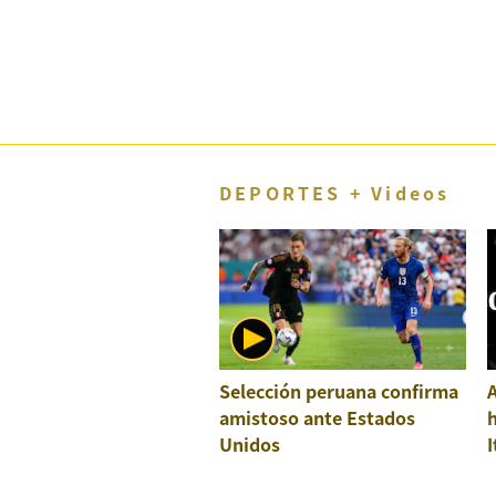
DEPORTES + Videos
Selección peruana confirma
A
amistoso ante Estados
h
Unidos
I