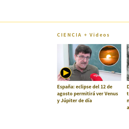
CIENCIA + Videos
España: eclipse del 12 de
agosto permitirá ver Venus
t
y Júpiter de día
a
e