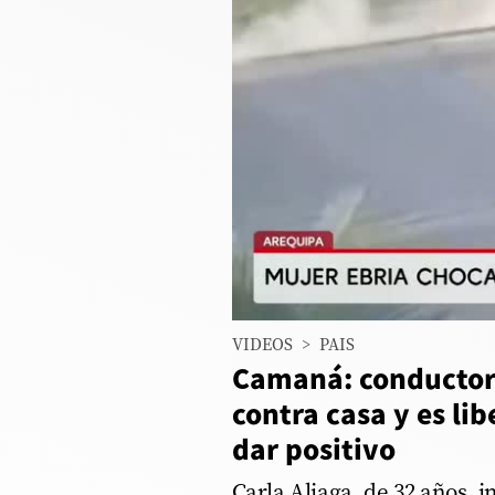
Columnistas
Provecho
Saltar intro
Política
Economía
ECData
00:00
/
01:36
Ebria_choca
Lima
VIDEOS
>
PAIS
Perú
Camaná: conductor
Mundo
contra casa y es li
dar positivo
DT
Luces
Carla Aliaga, de 32 años, 