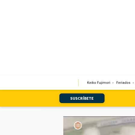
Portada
Edición Impresa
Club El Comercio
Newsletters
Editorial
Keiko Fujimori
Feriados
Día 1
Audiencias Vecinales
SUSCRÍBETE
Corresponsales escolares
Podcast
Juegos