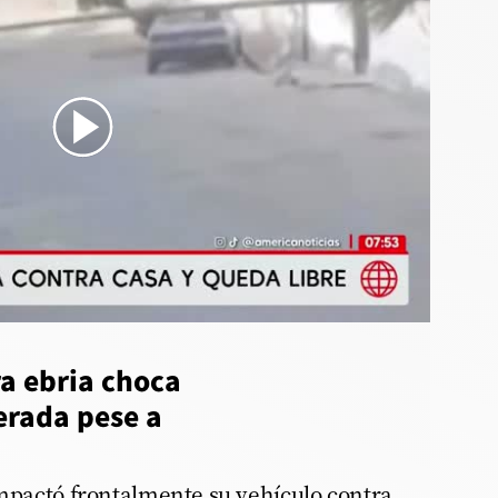
_vehiculo_contra_casa
a ebria choca
berada pese a
impactó frontalmente su vehículo contra