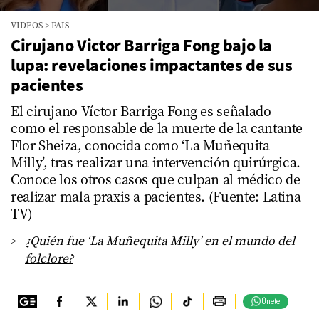
0
VIDEOS
>
PAIS
seconds
of
Cirujano Victor Barriga Fong bajo la
2
lupa: revelaciones impactantes de sus
minutes,
39
pacientes
seconds
El cirujano Víctor Barriga Fong es señalado
como el responsable de la muerte de la cantante
Flor Sheiza, conocida como ‘La Muñequita
Milly’, tras realizar una intervención quirúrgica.
Conoce los otros casos que culpan al médico de
realizar mala praxis a pacientes. (Fuente: Latina
TV)
¿Quién fue ‘La Muñequita Milly’ en el mundo del
folclore?
Únete