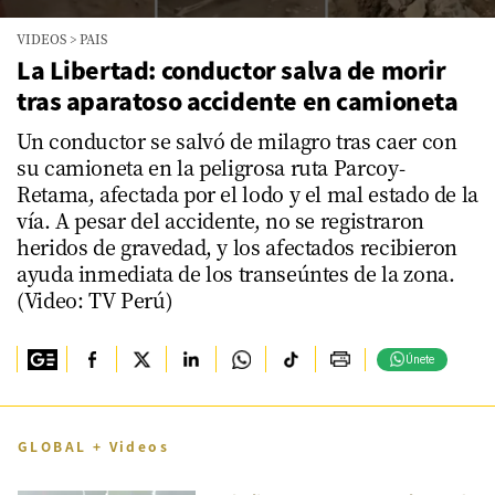
0
VIDEOS
>
PAIS
seconds
of
La Libertad: conductor salva de morir
1
tras aparatoso accidente en camioneta
minute,
33
seconds
Un conductor se salvó de milagro tras caer con
su camioneta en la peligrosa ruta Parcoy-
Retama, afectada por el lodo y el mal estado de la
vía. A pesar del accidente, no se registraron
heridos de gravedad, y los afectados recibieron
ayuda inmediata de los transeúntes de la zona.
(Video: TV Perú)
Únete
GLOBAL + Videos