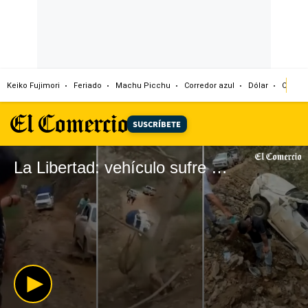
Keiko Fujimori
Feriado
Machu Picchu
Corredor azul
Dólar
Congr
SUSCRÍBETE
La Libertad: vehículo sufre accidente al intentar cruzar vía llena de lodo