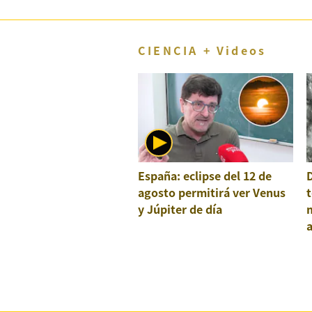
CIENCIA + Videos
España: eclipse del 12 de
agosto permitirá ver Venus
t
y Júpiter de día
a
e