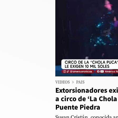
Columnistas
Provecho
Saltar intro
Política
Economía
ECData
Lima
VIDEOS
>
PAIS
Perú
Extorsionadores ex
Mundo
a circo de ‘La Chola
Puente Piedra
DT
Luces
Susan Cristán, conocida ar