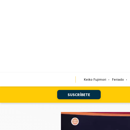
Portada
Edición Impresa
Club El Comercio
Newsletters
Editorial
Keiko Fujimori
Feriado
Día 1
Audiencias Vecinales
SUSCRÍBETE
Corresponsales escolares
Podcast
Juegos