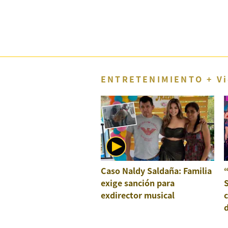
Concesionarias
Principios
Rectores
Buenas
Prácticas
Políticas
ENTRETENIMIENTO + Vi
De
Privacidad
Política
Integrada
De
Gestión
Derechos
Arco
Caso Naldy Saldaña: Familia
“
Política
De
exige sanción para
S
Cookies
exdirector musical
c
d