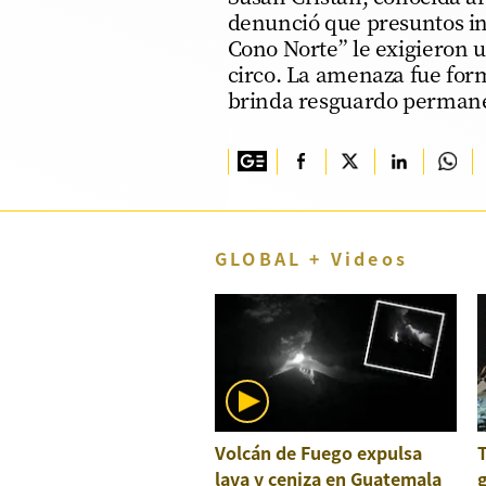
denunció que presuntos in
TV+
Cono Norte” le exigieron u
circo. La amenaza fue forma
Tecnología y ciencias
brinda resguardo permanen
Somos
Bienestar
Hogar y Familia
Respuestas
GLOBAL + Videos
Mag
Viù
Vamos
Ruedas y Tuercas
Volcán de Fuego expulsa
Casa y Más
lava y ceniza en Guatemala
g