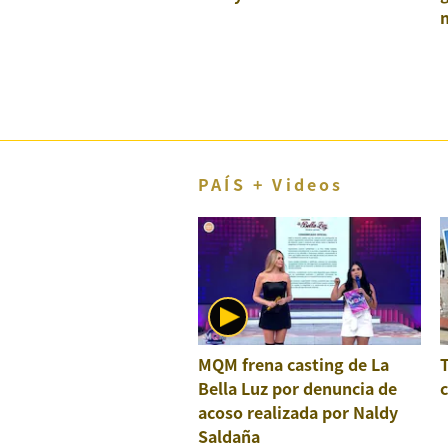
El Dominical
Desde la redacción
Videos
Archivo El Comercio
Notas contratadas
PAÍS + Videos
Blogs
Colecciones El Comercio
elcomercio.pe
Términos
Y
MQM frena casting de La
Condiciones
Bella Luz por denuncia de
c
De
Uso
acoso realizada por Naldy
Saldaña
Oficinas