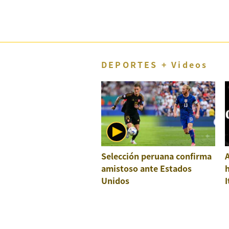
DEPORTES + Videos
Selección peruana confirma
A
amistoso ante Estados
h
Unidos
I