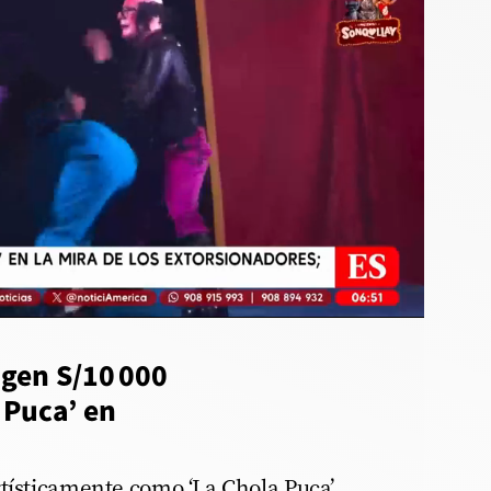
igen S/10 000
 Puca’ en
tísticamente como ‘La Chola Puca’,