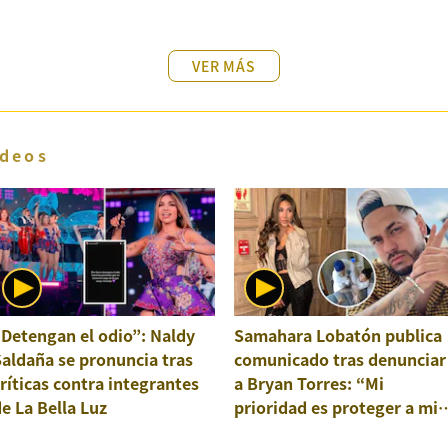
VER MÁS
deos
Detengan el odio”: Naldy
Samahara Lobatón publica
aldaña se pronuncia tras
comunicado tras denunciar
ríticas contra integrantes
a Bryan Torres: “Mi
e La Bella Luz
prioridad es proteger a mis
hijos”