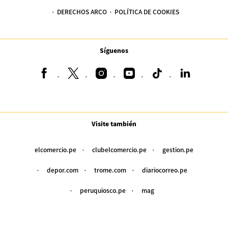
DERECHOS ARCO
POLÍTICA DE COOKIES
Síguenos
Visite también
elcomercio.pe
clubelcomercio.pe
gestion.pe
depor.com
trome.com
diariocorreo.pe
peruquiosco.pe
mag