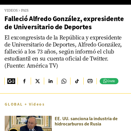
0
VIDEOS
>
PAIS
seconds
of
Falleció Alfredo González, expresidente
3
de Universitario de Deportes
minutes,
24
seconds
El excongresista de la República y expresidente
de Universitario de Deportes, Alfredo González,
falleció a los 73 años, según informó el club
estudiantil en su cuenta oficial de Twitter.
(Fuente: América TV)
Únete
GLOBAL + Videos
EE. UU. sanciona la industria de
hidrocarburos de Rusia