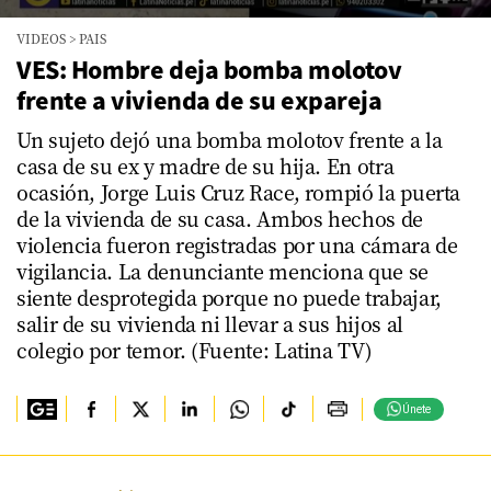
0
VIDEOS
>
PAIS
seconds
of
VES: Hombre deja bomba molotov
3
frente a vivienda de su expareja
minutes,
57
seconds
Un sujeto dejó una bomba molotov frente a la
casa de su ex y madre de su hija. En otra
ocasión, Jorge Luis Cruz Race, rompió la puerta
de la vivienda de su casa. Ambos hechos de
violencia fueron registradas por una cámara de
vigilancia. La denunciante menciona que se
siente desprotegida porque no puede trabajar,
salir de su vivienda ni llevar a sus hijos al
colegio por temor. (Fuente: Latina TV)
Únete