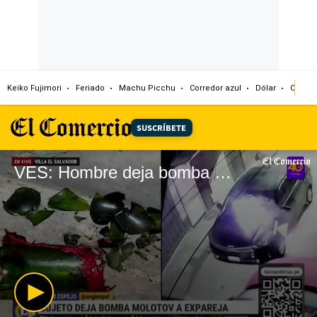
Keiko Fujimori
Feriado
Machu Picchu
Corredor azul
Dólar
Congr
SUSCRÍBETE
VES: Hombre deja bomba molotov frente a vivienda de su expareja