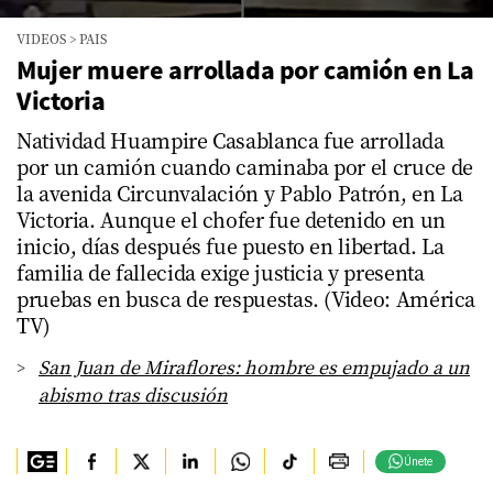
0
VIDEOS
>
PAIS
seconds
of
Mujer muere arrollada por camión en La
1
Victoria
minute,
24
seconds
Natividad Huampire Casablanca fue arrollada
por un camión cuando caminaba por el cruce de
la avenida Circunvalación y Pablo Patrón, en La
Victoria. Aunque el chofer fue detenido en un
inicio, días después fue puesto en libertad. La
familia de fallecida exige justicia y presenta
pruebas en busca de respuestas. (Video: América
TV)
San Juan de Miraflores: hombre es empujado a un
abismo tras discusión
Únete