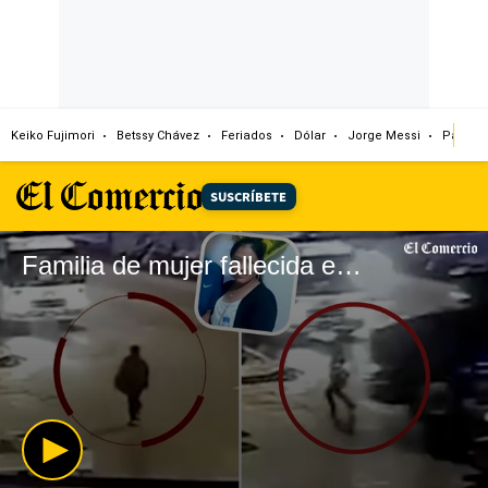
Keiko Fujimori
Betssy Chávez
Feriados
Dólar
Jorge Messi
Papa L
SUSCRÍBETE
Familia de mujer fallecida en accidente de tránsito pide justicia