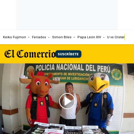
Keiko Fujimori
Feriados
Simon Biles
Papa León XIV
U vs Cristal
Dó
SUSCRÍBETE
00:00
/
01:34