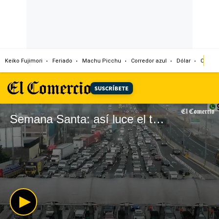
Keiko Fujimori
Feriado
Machu Picchu
Corredor azul
Dólar
Congr
SUSCRÍBETE
Semana Santa: así luce el tránsito en la Panamericana Sur a la altura del peaje de Villa