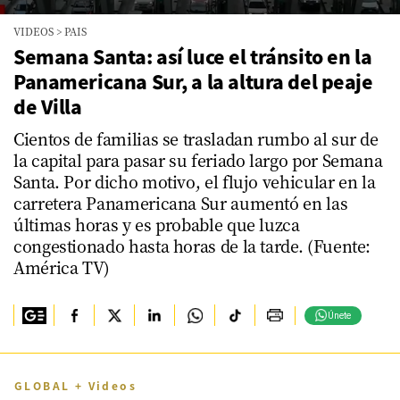
0
VIDEOS
>
PAIS
seconds
of
Semana Santa: así luce el tránsito en la
6
Panamericana Sur, a la altura del peaje
minutes,
6
de Villa
seconds
Cientos de familias se trasladan rumbo al sur de
la capital para pasar su feriado largo por Semana
Santa. Por dicho motivo, el flujo vehicular en la
carretera Panamericana Sur aumentó en las
últimas horas y es probable que luzca
congestionado hasta horas de la tarde. (Fuente:
América TV)
Únete
GLOBAL + Videos