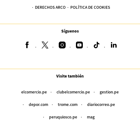
DERECHOS ARCO
POLÍTICA DE COOKIES
Síguenos
Visite también
elcomercio.pe
clubelcomercio.pe
gestion.pe
depor.com
trome.com
diariocorreo.pe
peruquiosco.pe
mag