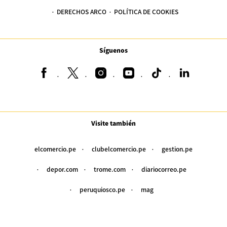
DERECHOS ARCO
POLÍTICA DE COOKIES
Síguenos
Visite también
elcomercio.pe
clubelcomercio.pe
gestion.pe
depor.com
trome.com
diariocorreo.pe
peruquiosco.pe
mag