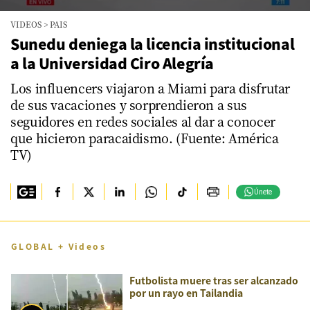
0
VIDEOS
>
PAIS
seconds
of
Sunedu deniega la licencia institucional
1
a la Universidad Ciro Alegría
minute,
58
seconds
Los influencers viajaron a Miami para disfrutar
de sus vacaciones y sorprendieron a sus
seguidores en redes sociales al dar a conocer
que hicieron paracaidismo. (Fuente: América
TV)
Únete
GLOBAL + Videos
Futbolista muere tras ser alcanzado
por un rayo en Tailandia