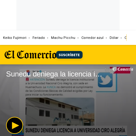
Keiko Fujimori
Feriado
Machu Picchu
Corredor azul
Dólar
Congr
SUSCRÍBETE
Sunedu deniega la licencia institucional a la Universidad Ciro Alegría