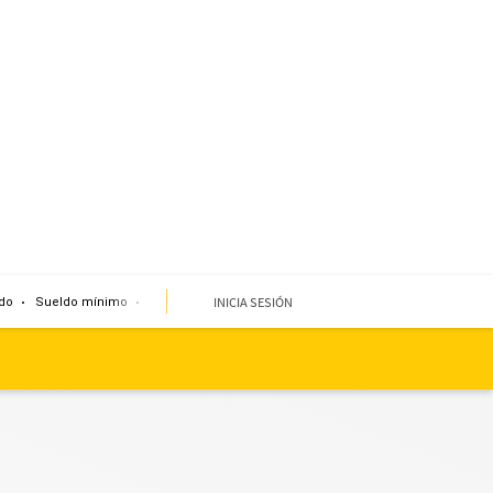
INICIA SESIÓN
do
Sueldo mínimo
Clima
Miembro de mesa
Temblor
Corte de agua