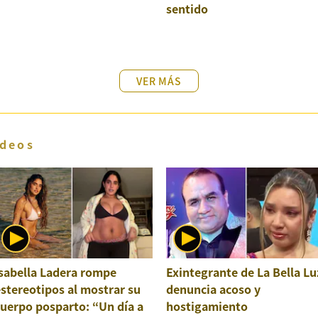
sentido
VER MÁS
deos
sabella Ladera rompe
Exintegrante de La Bella Lu
stereotipos al mostrar su
denuncia acoso y
uerpo posparto: “Un día a
hostigamiento