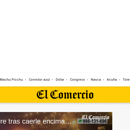
Machu Picchu
Corredor azul
Dólar
Congreso
Nasca
Acuña
Tole
VES: conductor muere tras caerle encima un grupo electrógeno en la Panamericana Sur