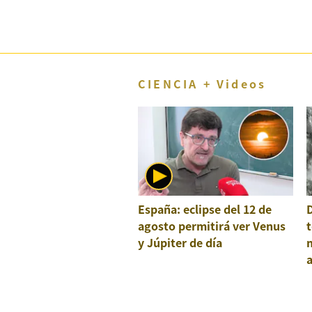
CIENCIA + Videos
España: eclipse del 12 de
agosto permitirá ver Venus
t
y Júpiter de día
a
e