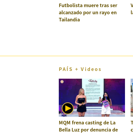
Futbolista muere tras ser
El Dominical
alcanzado por un rayo en
l
Desde la redacción
Tailandia
Videos
Archivo El Comercio
Notas contratadas
Blogs
PAÍS + Videos
Colecciones El Comercio
elcomercio.pe
Términos
Y
Condiciones
De
Uso
MQM frena casting de La
Bella Luz por denuncia de
c
Oficinas