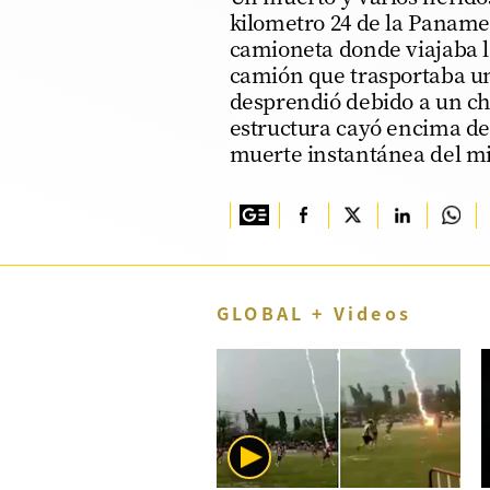
kilometro 24 de la Panamer
TV+
camioneta donde viajaba l
camión que trasportaba un
Tecnología y ciencias
desprendió debido a un ch
Somos
estructura cayó encima del
muerte instantánea del m
Bienestar
Hogar y Familia
Respuestas
Mag
GLOBAL + Videos
Viù
Vamos
Ruedas y Tuercas
Casa y Más