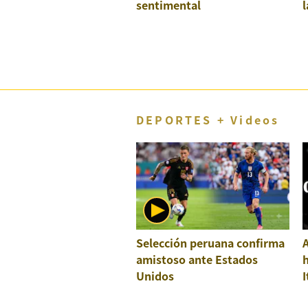
sentimental
l
DEPORTES + Videos
Selección peruana confirma
A
amistoso ante Estados
h
Unidos
I