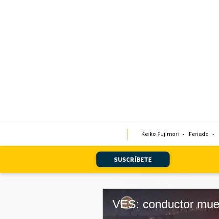
Portada
Edición Impresa
Club El Comercio
Newsletters
Editorial
Keiko Fujimori
Feriado
Día 1
Audiencias Vecinales
SUSCRÍBETE
Corresponsales escolares
Podcast
Juegos