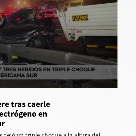
re tras caerle
ectrógeno en
ur
 dejó un triple choque a la altura del