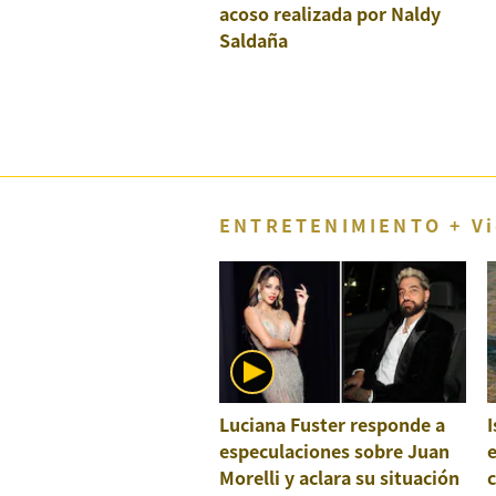
Concesionarias
acoso realizada por Naldy
Saldaña
Principios
Rectores
Buenas
Prácticas
Políticas
De
Privacidad
ENTRETENIMIENTO + Vi
Política
Integrada
De
Gestión
Derechos
Arco
Política
De
Cookies
Luciana Fuster responde a
I
especulaciones sobre Juan
e
Morelli y aclara su situación
c