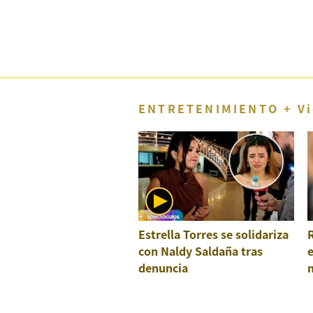
Concesionarias
Principios
Rectores
Buenas
Prácticas
Políticas
ENTRETENIMIENTO + Vi
De
Privacidad
Política
Integrada
De
Gestión
Derechos
Arco
Estrella Torres se solidariza
Política
De
con Naldy Saldaña tras
Cookies
denuncia