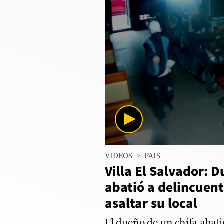
Columnistas
Provecho
Saltar intro
Política
Economía
ECData
Lima
0
VIDEOS
>
PAIS
seconds
Perú
of
Villa El Salvador: 
6
Mundo
minutes,
abatió a delincuent
1
second
Volume
asaltar su local
DT
90%
Luces
El dueño de un chifa abat