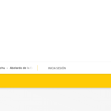
INICIA SESIÓN
chu
Abelardo de la Espriella
Sueldo mínimo
Clima
Miembro de mesa