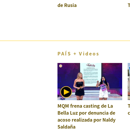
de Rusia
T
El Dominical
Desde la redacción
Videos
Archivo El Comercio
Notas contratadas
PAÍS + Videos
Blogs
Colecciones El Comercio
elcomercio.pe
Términos
Y
MQM frena casting de La
Condiciones
Bella Luz por denuncia de
c
De
Uso
acoso realizada por Naldy
Saldaña
Oficinas