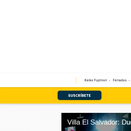
Portada
Edición Impresa
Club El Comercio
Newsletters
Editorial
Keiko Fujimori
Feriados
Día 1
Audiencias Vecinales
SUSCRÍBETE
Corresponsales escolares
Podcast
Juegos