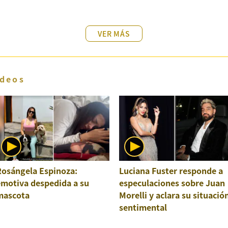
VER MÁS
deos
Rosángela Espinoza:
Luciana Fuster responde a
emotiva despedida a su
especulaciones sobre Juan
mascota
Morelli y aclara su situació
sentimental