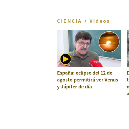
CIENCIA + Videos
España: eclipse del 12 de
agosto permitirá ver Venus
t
y Júpiter de día
a
e