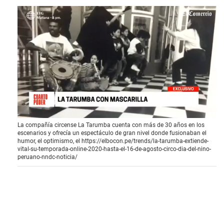
0
La compañía circense La Tarumba cuenta con más de 30 años en los
s
escenarios y ofrecía un espectáculo de gran nivel donde fusionaban el
e
humor, el optimismo, el
https://elbocon.pe/trends/la-tarumba-extiende-
c
vital-su-temporada-online-2020-hasta-el-16-de-agosto-circo-dia-del-nino-
o
peruano-nndc-noticia/
n
d
s
o
f
5
m
i