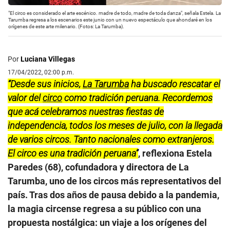
"El circo es considerado el arte escénico. madre de todo, madre de toda danza", señala Estela. La
Tarumba regresa a los escenarios este junio con un nuevo espectáculo que ahondaré en los
orígenes de este arte milenario. (Fotos: La Tarumba).
Por
Luciana Villegas
17/04/2022, 02:00 p.m.
“Desde sus inicios,
La Tarumba
ha buscado rescatar el
valor del
circo
como tradición peruana. Recordemos
que acá celebramos nuestras fiestas de
independencia, todos los meses de julio, con la llegada
de varios circos. Tanto nacionales como extranjeros.
El circo es una tradición peruana”
, reflexiona Estela
Paredes (68), cofundadora y directora de La
Tarumba, uno de los circos más representativos del
país. Tras dos años de pausa debido a la pandemia,
la magia circense regresa a su público con una
propuesta nostálgica: un viaje a los orígenes del