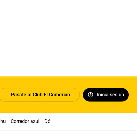
Pásate al Club El Comercio
Inicia sesión
chu
Corredor azul
Dólar
Congreso
Nasca
Acuña
Toled