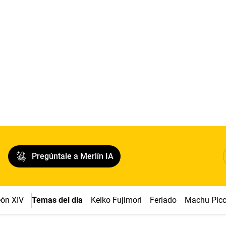
Pregúntale a Merlín IA
ón XIV
Temas del día
Keiko Fujimori
Feriado
Machu Pic