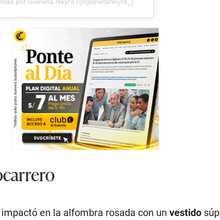
tida por Gianella Neyra (@gianellaneyra_)
ocarrero
impactó en la alfombra rosada con un
vestido
súp