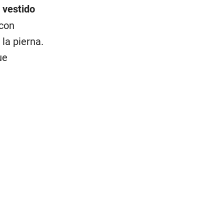
n
vestido
 con
la pierna.
ue