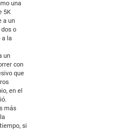
como una
e 5K
e a un
 dos o
 a la
a un
orrer con
esivo que
tros
o, en el
ió.
ás más
la
tiempo, si