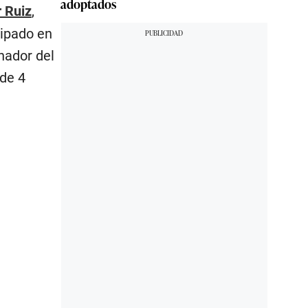
adoptados
 Ruiz
,
cipado en
nador del
de 4