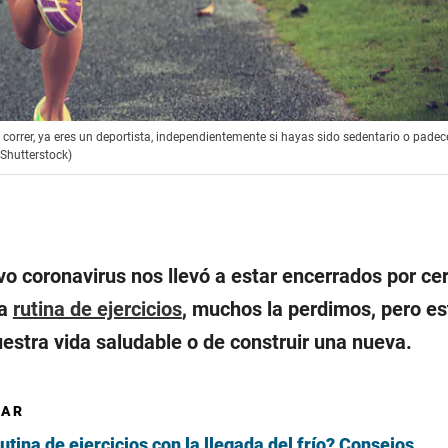
 correr, ya eres un deportista, independientemente si hayas sido sedentario o pade
 Shutterstock)
o coronavirus nos llevó a estar encerrados por ce
na
rutina de ejercicios
, muchos la perdimos, pero e
estra vida saludable o de construir una nueva.
SAR
tina de ejercicios con la llegada del frío? Consejos