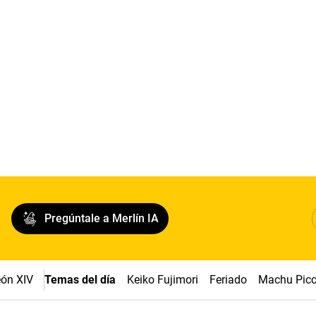
Pregúntale a Merlín IA
ón XIV
Temas del día
Keiko Fujimori
Feriado
Machu Pic