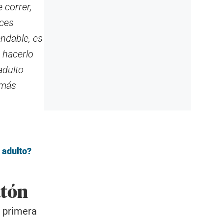
 correr,
eces
ndable, es
 hacerlo
adulto
 más
 adulto?
atón
 primera