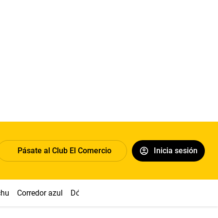
Pásate al Club El Comercio
Inicia sesión
chu
Corredor azul
Dólar
Congreso
Nasca
Acuña
Toled