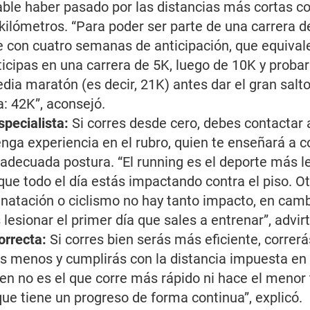
ble haber pasado por las distancias más cortas 
kilómetros. “
Para poder ser parte de una carrera d
 con cuatro semanas de anticipación, que equival
icipas en una carrera de 5K, luego de 10K y probar
ia maratón (es decir, 21K) antes dar el gran salto
a: 42K
”, aconsejó.
specialista:
Si corres desde cero, debes contactar 
enga experiencia en el rubro, quien te enseñará a c
 adecuada postura. “
El running es el deporte más l
que todo el día estás impactando contra el piso. O
natación o ciclismo no hay tanto impacto, en cambi
 lesionar el primer día que sales a entrenar
”, advirt
orrecta:
Si corres bien serás más eficiente, correr
ás menos y cumplirás con la distancia impuesta en 
ien no es el que corre más rápido ni hace el menor 
que tiene un progreso de forma continua
”, explicó.