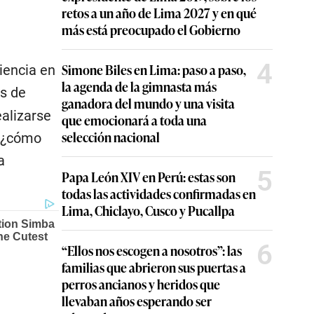
retos a un año de Lima 2027 y en qué
más está preocupado el Gobierno
4
Simone Biles en Lima: paso a paso,
riencia en
la agenda de la gimnasta más
os de
ganadora del mundo y una visita
alizarse
que emocionará a toda una
selección nacional
, ¿cómo
a
5
Papa León XIV en Perú: estas son
todas las actividades confirmadas en
Lima, Chiclayo, Cusco y Pucallpa
6
“Ellos nos escogen a nosotros”: las
familias que abrieron sus puertas a
perros ancianos y heridos que
llevaban años esperando ser