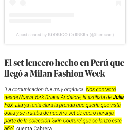
A post shared by 𝐑𝐎𝐃𝐑𝐈𝐆𝐎 𝐂𝐀𝐁𝐑𝐄𝐑𝐀 (@therocam)
El set lencero hecho en Perú que
llegó a Milan Fashion Week
“La comunicación fue muy orgánica.
Nos contactó
desde Nueva York Briana Andalore, la estilista de
Julia
Fox
. Ella ya tenía clara la prenda que quería que vista
Julia y se trataba de nuestro set de cuero naranja,
parte de la colección ‘Skin Couture’ que se lanzó este
año”
, cuenta Cabrera.