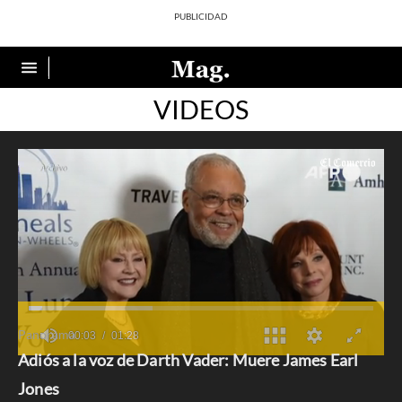
VIDEOS
Panorama
Adiós a la voz de Darth Vader: Muere James Earl
0
seconds
Jones
of