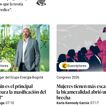
os que la teoría
edice”.
ptores
Suscriptores
er del Grupo Energía Bogotá
Congreso 2026
n es el principal
Mujeres tienen más esca
para la masificación del
la bicameralidad abrió 
l”
brecha
aga
·
07:10
Karla Kennedy García
·
07:17