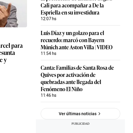
Cali para acompañar a De la
Espriella en su investidura
12:07
hs
Luis Díaz y un golazo para el
recuerdo: marcó con Bayern
árcel para
Múnich ante Aston Villa | VIDEO
esunta
11:54
hs
e y
Canta: Familias de Santa Rosa de
Quives por activación de
quebradas ante llegada del
Fenómeno El Niño
11:46
hs
Ver últimas noticias