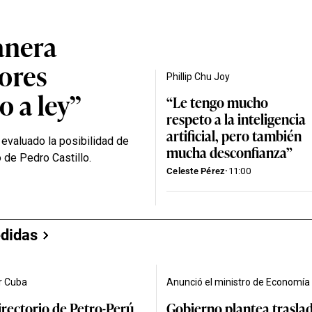
anera
lores
Phillip Chu Joy
o a ley”
“Le tengo mucho
respeto a la inteligencia
artificial, pero también
 evaluado la posibilidad de
mucha desconfianza”
 de Pedro Castillo.
Celeste Pérez
·
11:00
edidas
r Cuba
Anunció el ministro de Economía
irectorio de Petro-Perú
Gobierno plantea traslad