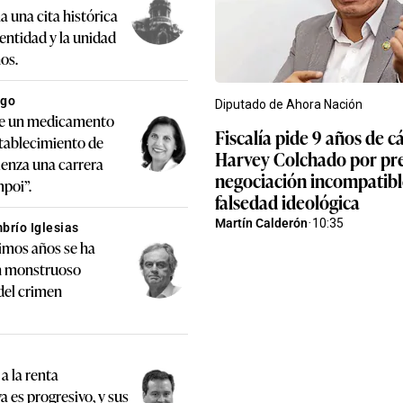
a una cita histórica
identidad y la unidad
os.
igo
Diputado de Ahora Nación
ue un medicamento
Fiscalía pide 9 años de c
stablecimiento de
Harvey Colchado por pr
enza una carrera
negociación incompatibl
mpoi”.
falsedad ideológica
Martín Calderón
·
10:35
brío Iglesias
timos años se ha
n monstruoso
del crimen
a la renta
a es progresivo, y sus