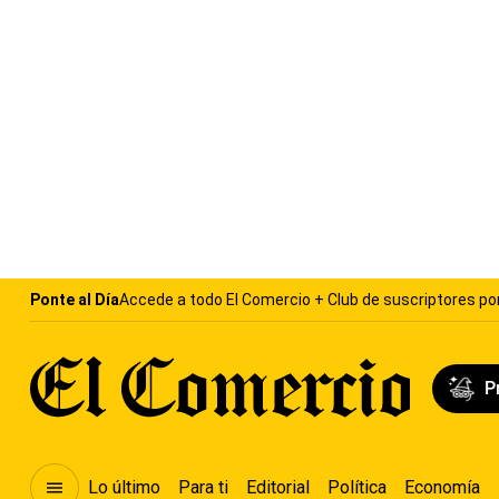
P
Lo último
Para ti
Editorial
Política
Economía