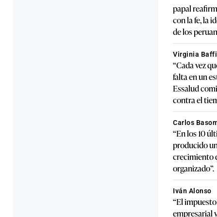
papal reafirm
con la fe, la 
de los peruan
Virginia Baff
“Cada vez q
falta en un e
Essalud comi
contra el tie
Carlos Basom
“En los 10 úl
producido u
crecimiento 
organizado”.
Iván Alonso
“El impuesto 
empresarial y