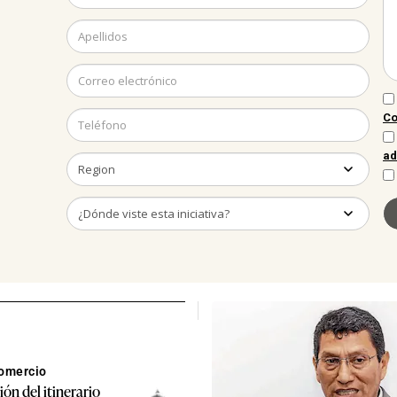
Comercio
ón del itinerario