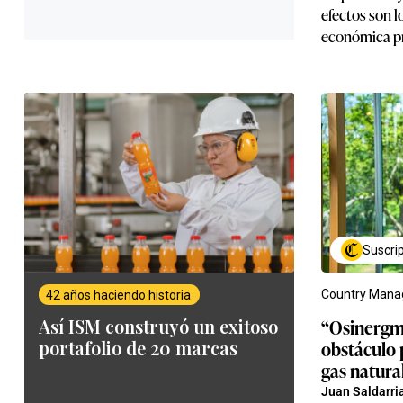
efectos son l
económica pr
Suscri
Country Manag
“Osinergmi
obstáculo 
gas natura
Juan Saldarri