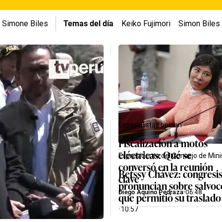
Simone Biles
Temas del día
Keiko Fujimori
Simon Biles
Especialistas opinan
Fiscalización a motos
eléctricas: Qué se
Expresidenta del Consejo de Mini
conversó en la reunión
Betssy Chávez: congresis
clave
pronuncian sobre salvo
Diego Aquino Pedraza
·
06:48
que permitió su traslado
·
10:57