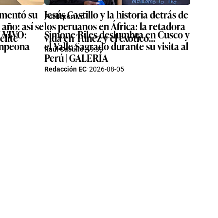
umentó su
Jesús Castillo y la historia detrás de
Polideportivo
año: así se
los peruanos en África: la retadora
N VIVO:
Simone Biles deslumbra en Cusco y
élite
vida en Túnez y el exótico
campeona
el Valle Sagrado durante su visita al
trampolín a Europa
Raúl Castillo
·
19:30
Perú | GALERÍA
Redacción EC
·
2026-08-05