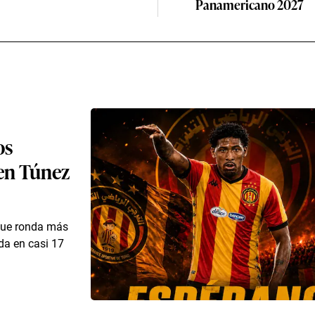
Panamericano 2027
os
 en Túnez
 que ronda más
ada en casi 17