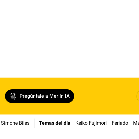
Pregúntale a Merlín IA
Simone Biles
Temas del día
Keiko Fujimori
Feriado
Ma