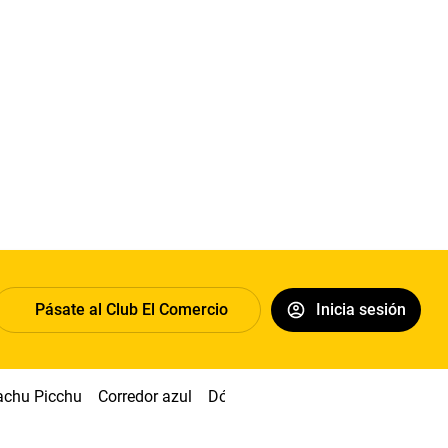
Pásate al Club El Comercio
Inicia sesión
chu Picchu
Corredor azul
Dólar
Congreso
Nasca
Acuñ