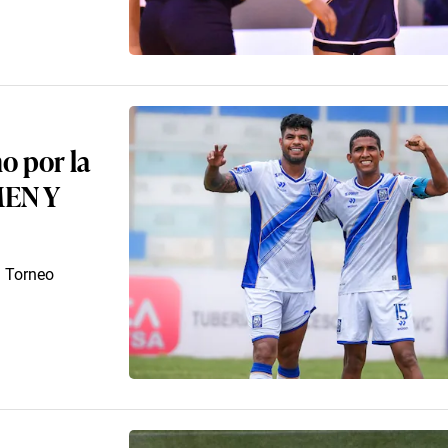
no por la
MEN Y
l Torneo