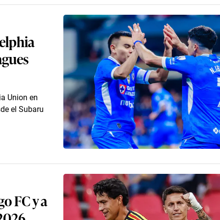
delphia
agues
ia Union en
sde el Subaru
go FC y a
 2026