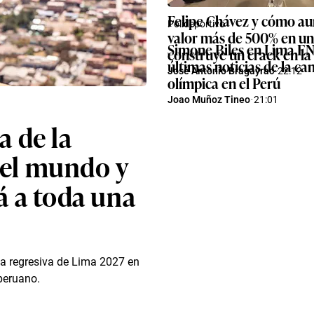
Felipe Chávez y cómo a
Polideportivo
valor más de 500% en un 
Simone Biles en Lima E
construye un crack en la 
últimas noticias de la 
José Antonio Bragayrac
·
22:12
olímpica en el Perú
Joao Muñoz Tineo
·
21:01
a de la
del mundo y
á a toda una
nta regresiva de Lima 2027 en
peruano.