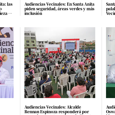
ta: las
Audiencias Vecinales: En Santa Anita
Sant
o
piden seguridad, áreas verdes y más
pala
ieza y
inclusión
Veci
Aleg
Audiencias Vecinales: Alcalde
Audi
Rennan Espinoza responderá por
Oswa