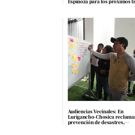
Espinoza para los próximos t
meses
Audiencias Vecinales: En
Lurigancho-Chosica reclama
prevención de desastres,
contaminación y habilitación
urbana