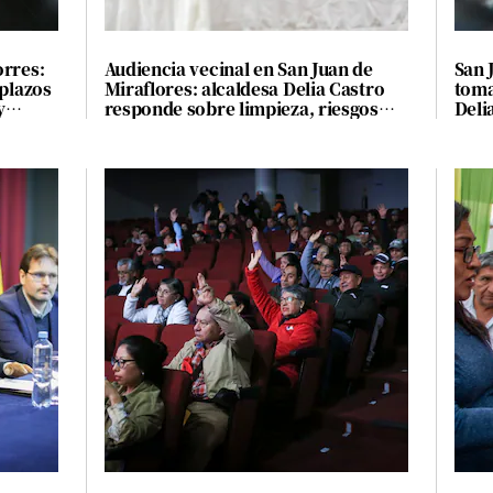
orres:
Audiencia vecinal en San Juan de
San 
 plazos
Miraflores: alcaldesa Delia Castro
toma
y
responde sobre limpieza, riesgos
Deli
ante sismos y seguridad
Audi