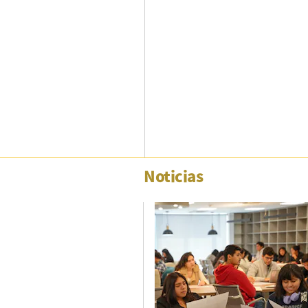
Columnistas
Provecho
Saltar intro
Política
Economía
ECData
Noticias
Lima
Perú
Mundo
DT
Luces