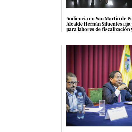
Concesionarias
Principios
Rectores
Audiencia en San Martín de P
Alcalde Hernán Sifuentes fija
Buenas
para labores de fiscalización 
Prácticas
próximas obras
Políticas
De
Privacidad
Política
Integrada
De
Gestión
Derechos
Arco
Política
De
Cookies