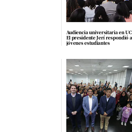
El Dominical
Desde la redacción
Videos
Audiencia universitaria en U
El presidente Jerí respondió 
Archivo El Comercio
jóvenes estudiantes
Notas contratadas
Blogs
Colecciones El Comercio
elcomercio.pe
Términos
Y
Condiciones
De
Uso
Oficinas