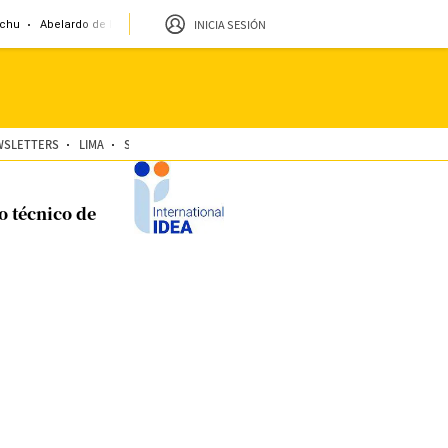
INICIA SESIÓN
chu
Abelardo de la Espriella
Sueldo mínimo
Clima
Miembro de mesa
WSLETTERS
LIMA
SOMOS
SALTAR INTRO
PROVECHO
VIDEOS
o técnico de