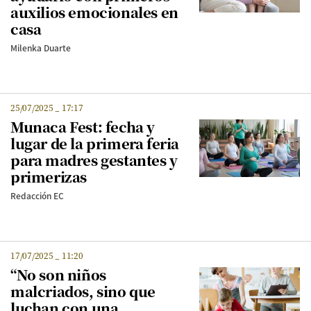
auxilios emocionales en
casa
Milenka Duarte
25/07/2025
_
17:17
Munaca Fest: fecha y
lugar de la primera feria
para madres gestantes y
primerizas
Redacción EC
17/07/2025
_
11:20
“No son niños
malcriados, sino que
luchan con una