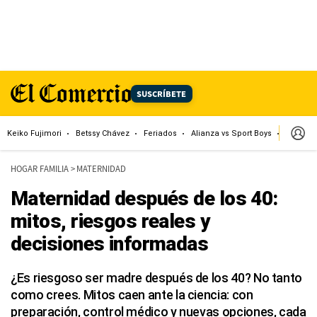
SUSCRÍBETE
Keiko Fujimori
Betssy Chávez
Feriados
Alianza vs Sport Boys
Jorge M
HOGAR FAMILIA
>
MATERNIDAD
Maternidad después de los 40:
mitos, riesgos reales y
decisiones informadas
¿Es riesgoso ser madre después de los 40? No tanto
como crees. Mitos caen ante la ciencia: con
preparación, control médico y nuevas opciones, cada