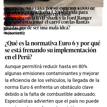
Mientras Perú recién impulsa los cargadores
maneja en Miami?
Automotriz
eléctricos, NIO ya va por su estación 4.000 de
Redacción EC
Mitsubishi prepara una L200 híbrida para
intercambio de baterías en China
Actualidad
competir con la BYD Shark y la Ford Ranger
Redacción EC
¿Por qué estacionar el carro con las llantas
PHEV
giradas puede ser una mala idea?
Redacción EC
Automotriz
Redacción EC
¿Qué es la normativa Euro 6 y por qué
se está frenando su implementación
en el Perú?
Aunque permitirá reducir hasta en 80%
algunas emisiones contaminantes y mejorar
la eficiencia de los vehículos, la llegada de la
norma Euro 6 enfrenta un obstáculo clave
debido a la falta de combustible adecuado.
Especialistas advierten que el país no puede