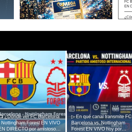
FC B
EN D
¿Cóm
EN D
¿A q
Barc
202
Lleg
de “
ani
⚪​ R
cómo
Fútb
💥​ 
Madr
⚽​ ¿
Real
📺​ ¿Dónde ver FC Barcelona
▷ En qué canal transmite FC
amis
- Nottingham Forest EN VIVO
Barcelona vs. Nottingham
Méxi
EN DIRECTO por amistoso
Forest EN VIVO hoy por