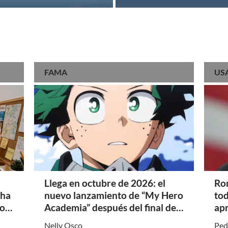
📺​ 
2026?
amistoso de LaLiga 2026
DIRE
Alim
agost
ayu
Los 
FAMA
US
con 
una 
Muri
sobr
¿A q
Univ
Lati
Prec
agos
MX
Llega en octubre de 2026: el
Ron
cha
nuevo lanzamiento de “My Hero
tod
Cita 
to
Academia” después del final del
ap
es n
mano
rol
anime
Flo
Nelly Osco
Ped