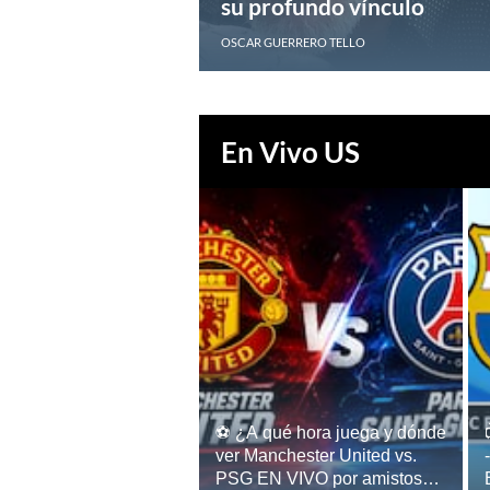
su profundo vínculo
OSCAR GUERRERO TELLO
En Vivo US
⚽ ¿A qué hora juega y dónde
ver Manchester United vs.
PSG EN VIVO por amistoso