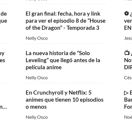
Núme
resu
 de
El gran final: fecha, hora y link
⚽ ¿
2026
que
para ver el episodio 8 de “House
ver
of the Dragon” - Temporada 3
EN
Nelly Osco
Jes
oy
La nueva historia de “Solo
📺​
es
Leveling” que llegó antes de la
No
película anime
DI
Nelly Osco
Cés
En Crunchyroll y Netflix: 5
▷ E
animes que tienen 10 episodios
Bar
en
o menos
Fo
ami
Nelly Osco
Noé