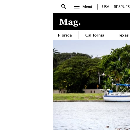
Menú
USA
RESPUES
Cuadro
de
búsqueda
Florida
California
Texas