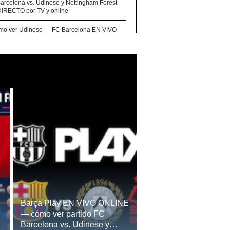
arcelona vs. Udinese y Nottingham Forest
IRECTO por TV y online
o ver Udinese — FC Barcelona EN VIVO
IRECTO por amistoso de LaLiga 2026?
ué hora juega y en qué canal transmiten FC
elona vs. Udinese EN VIVO por amistoso
6?
a en octubre de 2026: el nuevo lanzamiento
VER MÁS
My Hero Academia” después del final del
me
eal Madrid TV (RM Play) EN VIVO GRATIS —
 ver partido Real Madrid vs. Ferencváros por
ol TV y Online
DIRECTV EN VIVO — cómo ver partido Real
id vs. Ferencváros por TV y Online
A qué hora juega y en qué canal transmiten
 Madrid vs. Ferencváros EN VIVO por
Barça Play EN VIVO ONLINE
toso de LaLiga 2026 en España, EE.UU. y
— cómo ver partido FC
co?
Barcelona vs. Udinese y