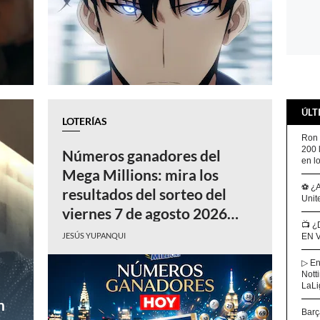
ÚLT
LOTERÍAS
Ron 
200 
Números ganadores del
en l
Mega Millions: mira los
⚽ ¿A
resultados del sorteo del
Unit
viernes 7 de agosto 2026
📺​ 
con premio mayor de $70
JESÚS YUPANQUI
EN V
millones
▷ En
Nott
LaLi
n
Barç