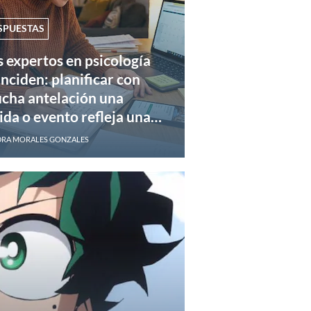
SPUESTAS
s expertos en psicología
inciden: planificar con
cha antelación una
ida o evento refleja una
cesidad de control y
RA MORALES GONZALES
tigar la ansiedad