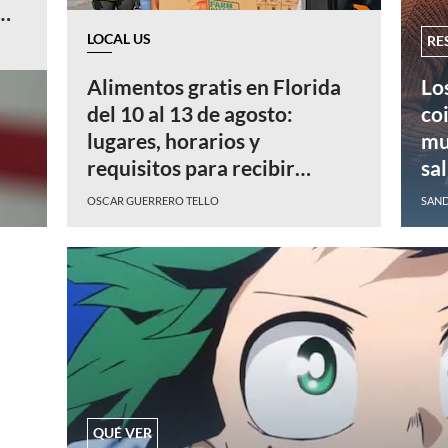
lo
LOCAL US
RE
Alimentos gratis en Florida
Lo
del 10 al 13 de agosto:
co
lugares, horarios y
mu
requisitos para recibir
sal
ayuda
ne
OSCAR GUERRERO TELLO
SAND
mi
QUÉ VER