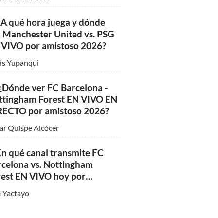
ros ganadores del Mega Millions: mira los
ltados del sorteo del viernes 7 de agosto
A qué hora juega y dónde
 con premio mayor de $70 millones
 Manchester United vs. PSG
 VIVO por amistoso 2026?
ús Yupanqui
 ¿Dónde ver FC Barcelona -
ttingham Forest EN VIVO EN
RECTO por amistoso 2026?
ar Quispe Alcócer
n qué canal transmite FC
celona vs. Nottingham
rest EN VIVO hoy por
stoso de LaLiga 2026
 Yactayo