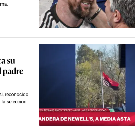
ima.
ca su
l padre
si, reconocido
 la selección