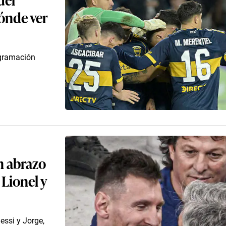
dónde ver
ogramación
n abrazo
Lionel y
essi y Jorge,