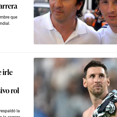
arrera
ombre que
ndial.
 irle
ivo rol
respaldó la