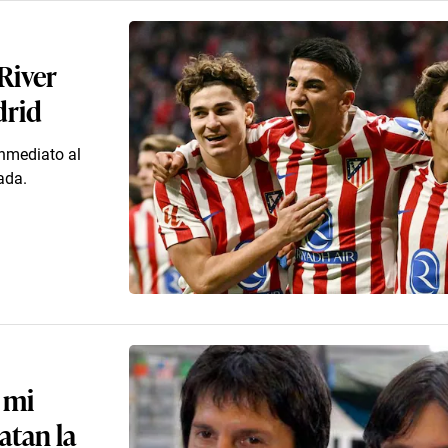
River
drid
inmediato al
ada.
 mi
ratan la