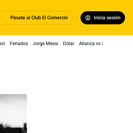
Pásate al Club El Comercio
Inicia sesión
ori
Feriados
Jorge Messi
Dólar
Alianza vs Sport Boys
P