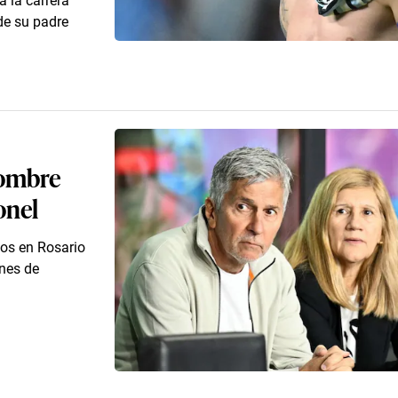
a la carrera
 de su padre
hombre
onel
ños en Rosario
ones de