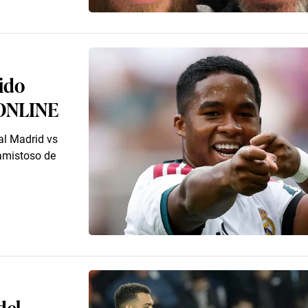
ido
 ONLINE
al Madrid vs
 amistoso de
del