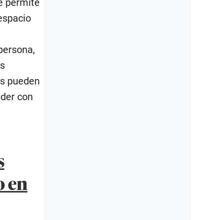
ue permite
espacio
persona,
as
ios pueden
eder con
s
o en