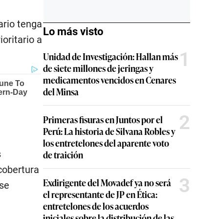
ario tenga
Lo más visto
oritario a
1
Unidad de Investigación: Hallan más
de siete millones de jeringas y
medicamentos vencidos en Cenares
del Minsa
2
Primeras fisuras en Juntos por el
Perú: La historia de Silvana Robles y
los entretelones del aparente voto
s
de traición
cobertura
3
Exdirigente del Movadef ya no será
rse
el representante de JP en Ética:
entretelones de los acuerdos
iniciales sobre la distribución de las