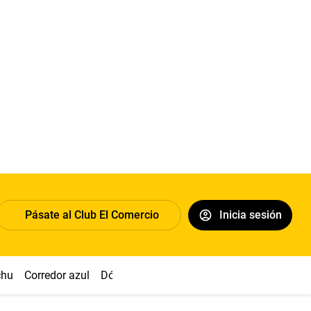
Pásate al Club El Comercio
Inicia sesión
chu
Corredor azul
Dólar
Congreso
Nasca
Acuña
Toled