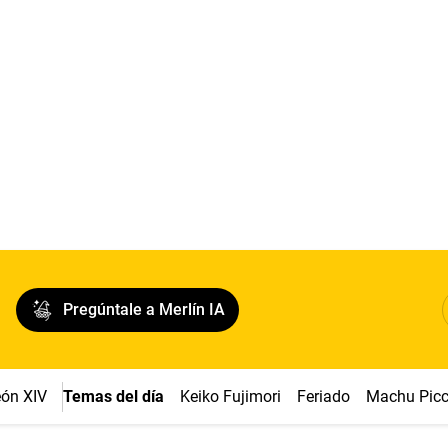
Pregúntale a Merlín IA
ón XIV
Temas del día
Keiko Fujimori
Feriado
Machu Pic