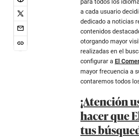
para todos los idioma
a cada usuario decid
dedicado a noticias r
contenidos destacado
otorgando mayor visib
realizadas en el busc
configurar a
El Come
mayor frecuencia a su
contaremos todos los
¡Atención u
hacer que E
tus búsque