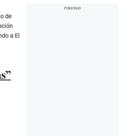
no de
pción
ndo a El
as”