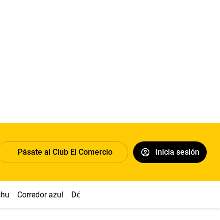
Pásate al Club El Comercio
Inicia sesión
chu
Corredor azul
Dólar
Congreso
Nasca
Acuña
Toled