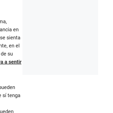
lma,
tancia en
 se sienta
te, en el
 de su
a a sentir
 pueden
e sí tenga
pueden