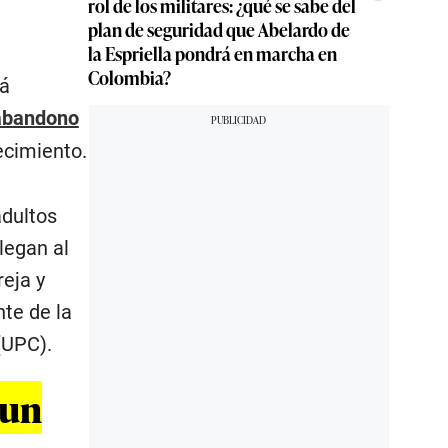
rol de los militares: ¿qué se sabe del
plan de seguridad que Abelardo de
la Espriella pondrá en marcha en
Colombia?
tá
 abandono
ecimiento.
adultos
legan al
reja y
te de la
(UPC).
 un