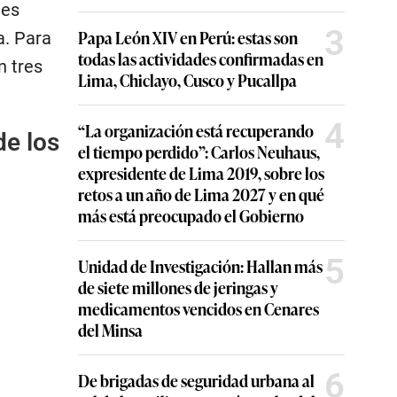
les
3
Papa León XIV en Perú: estas son
a. Para
todas las actividades confirmadas en
n tres
Lima, Chiclayo, Cusco y Pucallpa
4
“La organización está recuperando
de los
el tiempo perdido”: Carlos Neuhaus,
expresidente de Lima 2019, sobre los
retos a un año de Lima 2027 y en qué
más está preocupado el Gobierno
5
Unidad de Investigación: Hallan más
de siete millones de jeringas y
medicamentos vencidos en Cenares
del Minsa
6
De brigadas de seguridad urbana al