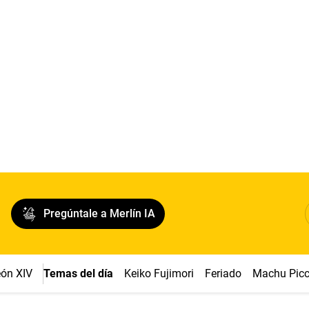
Pregúntale a Merlín IA
ón XIV
Temas del día
Keiko Fujimori
Feriado
Machu Pic