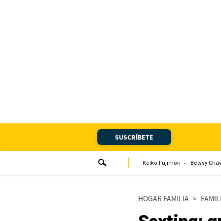
Portada
Edición Impresa
Club El Comercio
Newsletters
Editorial
SUSCRÍBETE
Día 1
Audiencias Vecinales
Keiko Fujimori
Betssy Chá
Corresponsales escolares
HOGAR FAMILIA
>
FAMIL
Podcast
Juegos