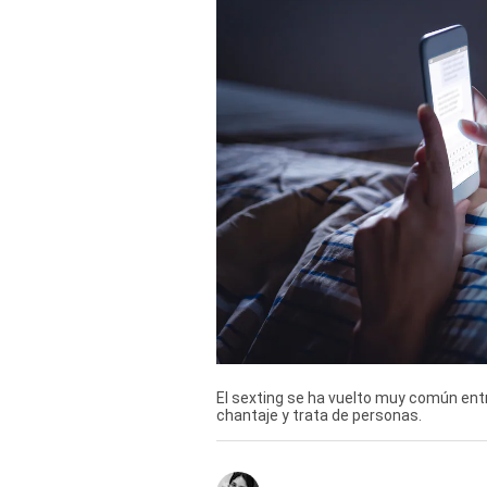
TV+
Tecnología y ciencias
Somos
Bienestar
Hogar y Familia
Respuestas
Mag
Viù
Vamos
El sexting se ha vuelto muy común entre
chantaje y trata de personas.
Ruedas y Tuercas
Casa y Más