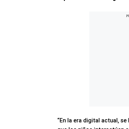
Concesionarias
Principios
Rectores
Buenas
Prácticas
Políticas
De
Privacidad
Política
Integrada
De
Gestión
Derechos
Arco
Política
De
Cookies
“En la era digital actual, 