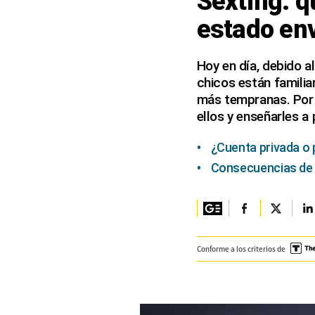
Sexting: q
estado en
Columnistas
Provecho
Hoy en día, debido a
chicos están familia
Saltar intro
más tempranas. Por 
Política
ellos y enseñarles a 
Economía
¿Cuenta privada o 
ECData
Consecuencias de v
Lima
Perú
Conforme a los criterios de
Mundo
DT
Luces