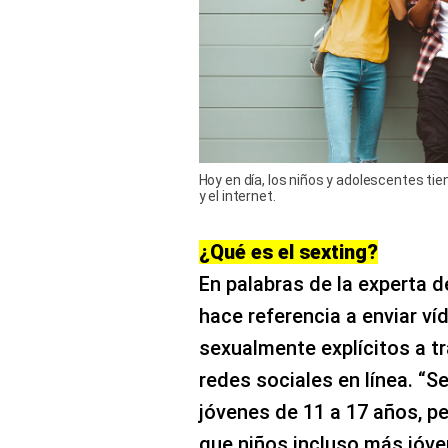
Hoy en día, los niños y adolescentes ti
y el internet.
¿Qué es el
sexting?
En palabras de la experta de
hace referencia a enviar v
sexualmente explícitos a t
redes sociales en línea. “S
jóvenes de 11 a 17 años, p
que niños incluso más jóv