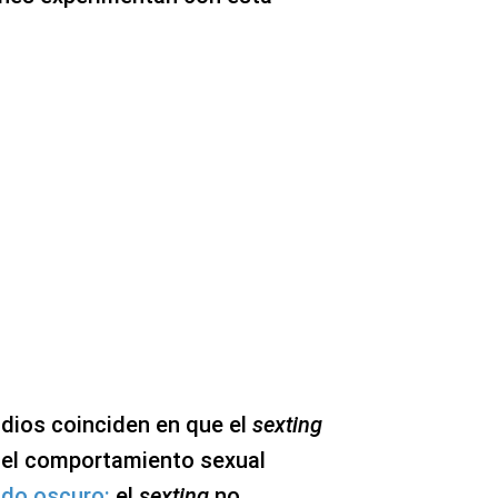
udios coinciden en que el
sexting
del comportamiento sexual
ado oscuro:
el
sexting
no