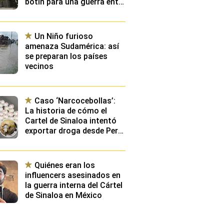
botín para una guerra entre
partidos políticos”
Un Niño furioso
amenaza Sudamérica: así
se preparan los países
vecinos
Caso ‘Narcocebollas’:
La historia de cómo el
Cartel de Sinaloa intentó
exportar droga desde Perú
a Miami
Quiénes eran los
influencers asesinados en
la guerra interna del Cártel
de Sinaloa en México