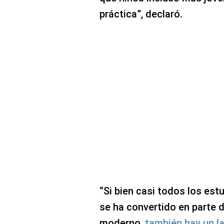
práctica”, declaró.
“Si bien casi todos los est
se ha convertido en parte 
moderno,
también hay un l