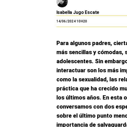
El Dominical
Isabella Jugo Escate
Desde la redacción
14/06/2024 10H20
Videos
Archivo El Comercio
Para algunos padres, ciert
Notas contratadas
más sencillas y cómodas, s
adolescentes. Sin embargo
Blogs
interactuar son los más im
Colecciones El Comercio
como la sexualidad, las rel
práctica que ha crecido mu
elcomercio.pe
los últimos años. En esta 
Términos
Y
conversamos con dos espe
Condiciones
De
sobre el último punto menc
Uso
importancia de salvaguarda
Oficinas