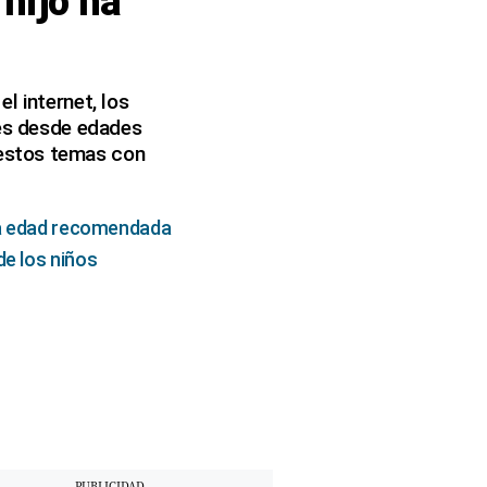
hijo ha
l internet, los
res desde edades
 estos temas con
 la edad recomendada
de los niños