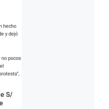
un hecho
de y dejó
a no pocos
el
protesta”,
de S/
e