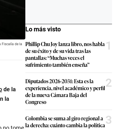
Lo más visto
1
Phillip Chu Joy lanza libro, nos habla
 Fiscalía de la
de su éxito y de su vida tras las
pantallas: “Muchas veces el
sufrimiento también enseña”
2
Diputados 2026-2031: Esta es la
experiencia, nivel académico y perfil
o
de la
de la nueva Cámara Baja del
n la
Congreso
3
Colombia se suma al giro regional a
la derecha: cuánto cambia la política
do no tome