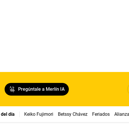
Pregúntale a Merlín IA
del día
Keiko Fujimori
Betssy Chávez
Feriados
Alianz