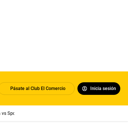
Pásate al Club El Comercio
Inicia sesión
a vs Sport Boys
Jorge Messi
Dólar
Papa León XIV
Congre