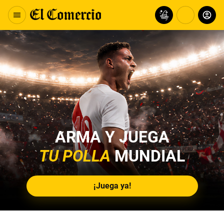
ARMA Y JUEGA
TU POLLA
MUNDIAL
¡Juega ya!