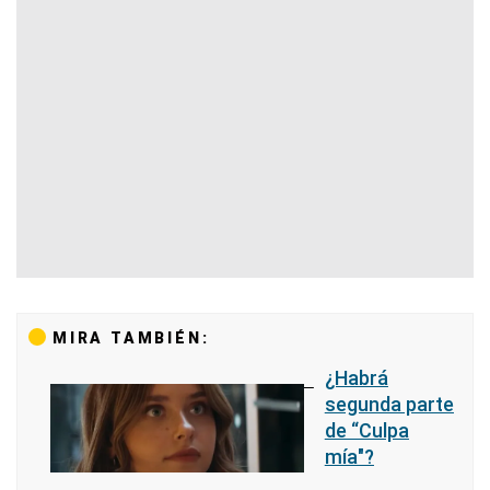
MIRA TAMBIÉN:
¿Habrá
segunda parte
de “Culpa
mía″?