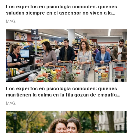
Los expertos en psicología coinciden: quienes
saludan siempre en el ascensor no viven a la
defensiva y tienen apertura social
MAG.
Los expertos en psicología coinciden: quienes
mantienen la calma en la fila gozan de empatía
cognitiva, gratitud y no solo tienen autocontrol
MAG.