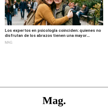
Los expertos en psicología coinciden: quienes no
disfrutan de los abrazos tienen una mayor
sensibilidad a los estímulos físicos y no es por
MAG.
desinterés