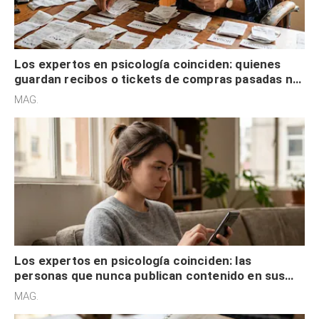
Los expertos en psicología coinciden: quienes
guardan recibos o tickets de compras pasadas no
son acumuladores, sino que tienen necesidad de
MAG.
control
Los expertos en psicología coinciden: las
personas que nunca publican contenido en sus
redes sociales no pretenden buscar validación
MAG.
externa