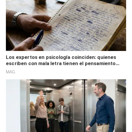
Los expertos en psicología coinciden: quienes
escriben con mala letra tienen el pensamiento
acelerado y no lo hacen por desinterés
MAG.