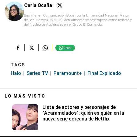
Carla Ocaña
Bachiller en Comunicación Social por la Universidad Nacional Mayor
de San Marcos (UNMSM). Actualmente se desempeña como redactora
del Núcleo de Audiencias en el Grupo El Comercio.
Únete
TAGS
Halo
Series TV
Paramount+
Final Explicado
LO MÁS VISTO
Lista de actores y personajes de
“Acaramelados”: quién es quién en la
nueva serie coreana de Netflix