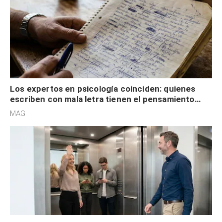
Los expertos en psicología coinciden: quienes
escriben con mala letra tienen el pensamiento
acelerado y no lo hacen por desinterés
MAG.