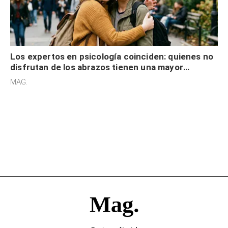
Los expertos en psicología coinciden: quienes no
disfrutan de los abrazos tienen una mayor
sensibilidad a los estímulos físicos y no es por
MAG.
desinterés