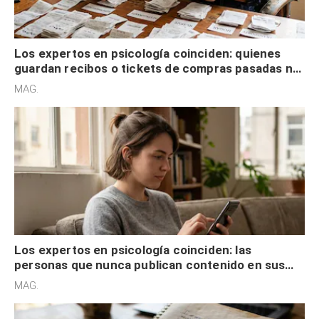
Los expertos en psicología coinciden: quienes
guardan recibos o tickets de compras pasadas no
son acumuladores, sino que tienen necesidad de
MAG.
control
Los expertos en psicología coinciden: las
personas que nunca publican contenido en sus
redes sociales no pretenden buscar validación
MAG.
externa