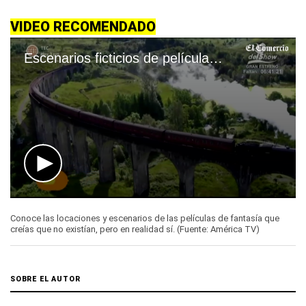
VIDEO RECOMENDADO
Escenarios ficticios de películas que sí existen en verdad
0
seconds
Conoce las locaciones y escenarios de las películas de fantasía que
of
creías que no existían, pero en realidad sí. (Fuente: América TV)
5
minutes,
46
seconds
SOBRE EL AUTOR