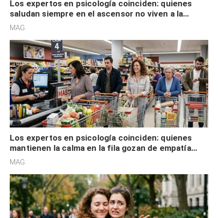
Los expertos en psicología coinciden: quienes
saludan siempre en el ascensor no viven a la
defensiva y tienen apertura social
MAG.
Los expertos en psicología coinciden: quienes
mantienen la calma en la fila gozan de empatía
cognitiva, gratitud y no solo tienen autocontrol
MAG.