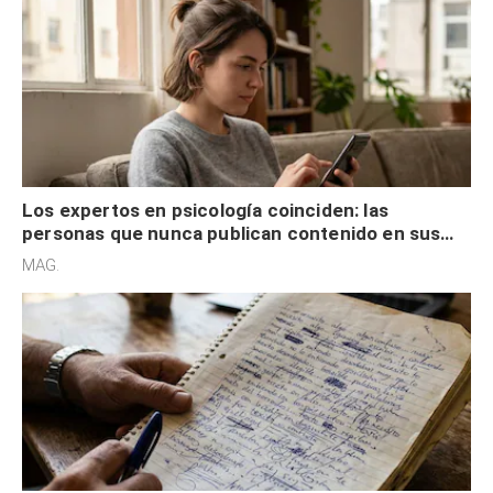
Los expertos en psicología coinciden: las
personas que nunca publican contenido en sus
redes sociales no pretenden buscar validación
MAG.
externa