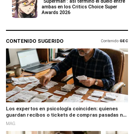
“Superman”: así terminó el duelo entre
ambas en los Critics Choice Super
Awards 2026
CONTENIDO SUGERIDO
Contenido
GEC
Los expertos en psicología coinciden: quienes
guardan recibos o tickets de compras pasadas no
son acumuladores, sino que tienen necesidad de
MAG.
control