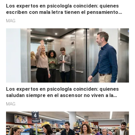
Los expertos en psicología coinciden: quienes
escriben con mala letra tienen el pensamiento
acelerado y no lo hacen por desinterés
MAG.
Los expertos en psicología coinciden: quienes
saludan siempre en el ascensor no viven a la
defensiva y tienen apertura social
MAG.