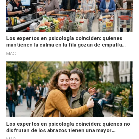
Los expertos en psicología coinciden: quienes
mantienen la calma en la fila gozan de empatía
cognitiva, gratitud y no solo tienen autocontrol
MAG.
Los expertos en psicología coinciden: quienes no
disfrutan de los abrazos tienen una mayor
sensibilidad a los estímulos físicos y no es por