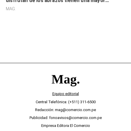
disfrutan de los abrazos tienen una mayor
sensibilidad a los estímulos físicos y no es por
MAG.
desinterés
Equipo editorial
Central Telefónica: (+511) 311-6500
Redacción: mag@comercio.com.pe
Publicidad: fonoavisos@comercio.com.pe
Empresa Editora El Comercio