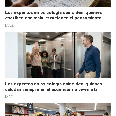
Los expertos en psicología coinciden: quienes
escriben con mala letra tienen el pensamiento
acelerado y no lo hacen por desinterés
MAG.
Los expertos en psicología coinciden: quienes
saludan siempre en el ascensor no viven a la
defensiva y tienen apertura social
MAG.