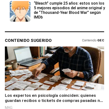
“Bleach” cumple 25 años: estos son los
5 mejores episodios del anime original y
de “Thousand-Year Blood War” según
IMDb
CONTENIDO SUGERIDO
Contenido
GEC
Los expertos en psicología coinciden: quienes
guardan recibos o tickets de compras pasadas no
son acumuladores, sino que tienen necesidad de
MAG.