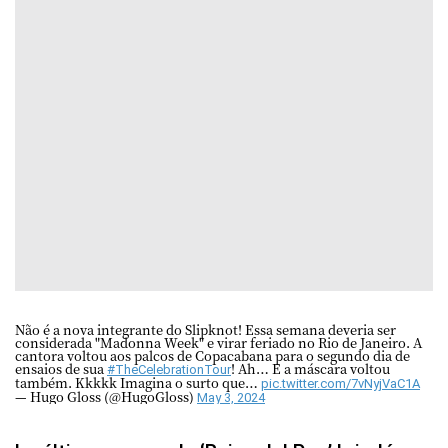
Não é a nova integrante do Slipknot! Essa semana deveria ser
considerada "Madonna Week" e virar feriado no Rio de Janeiro. A
cantora voltou aos palcos de Copacabana para o segundo dia de
ensaios de sua
! Ah… E a máscara voltou
#TheCelebrationTour
também. Kkkkk Imagina o surto que…
pic.twitter.com/7vNyjVaC1A
— Hugo Gloss (@HugoGloss)
May 3, 2024