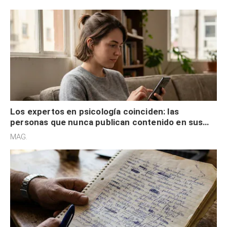
control
Los expertos en psicología coinciden: las
personas que nunca publican contenido en sus
redes sociales no pretenden buscar validación
MAG.
externa