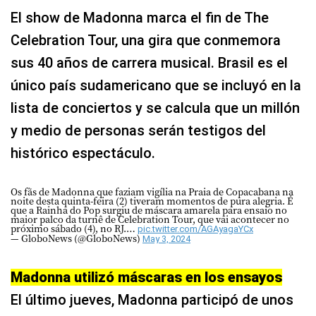
El show de Madonna marca el fin de The
Celebration Tour, una gira que conmemora
sus 40 años de carrera musical. Brasil es el
único país sudamericano que se incluyó en la
lista de conciertos y se calcula que un millón
y medio de personas serán testigos del
histórico espectáculo.
Os fãs de Madonna que faziam vigília na Praia de Copacabana na
noite desta quinta-feira (2) tiveram momentos de pura alegria. É
que a Rainha do Pop surgiu de máscara amarela para ensaio no
maior palco da turnê de Celebration Tour, que vai acontecer no
próximo sábado (4), no RJ.…
pic.twitter.com/AGAyagaYCx
— GloboNews (@GloboNews)
May 3, 2024
Madonna utilizó máscaras en los ensayos
El último jueves, Madonna participó de unos