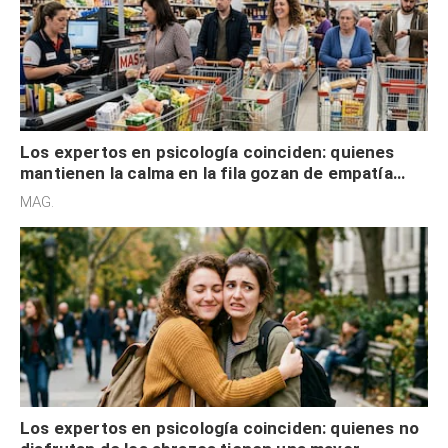
Los expertos en psicología coinciden: quienes
mantienen la calma en la fila gozan de empatía
cognitiva, gratitud y no solo tienen autocontrol
MAG.
Los expertos en psicología coinciden: quienes no