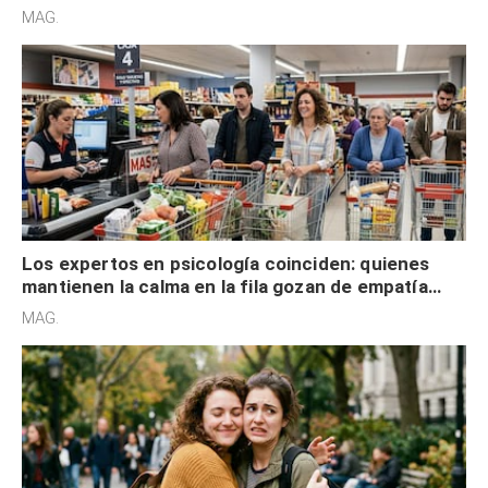
defensiva y tienen apertura social
MAG.
Los expertos en psicología coinciden: quienes
mantienen la calma en la fila gozan de empatía
cognitiva, gratitud y no solo tienen autocontrol
MAG.