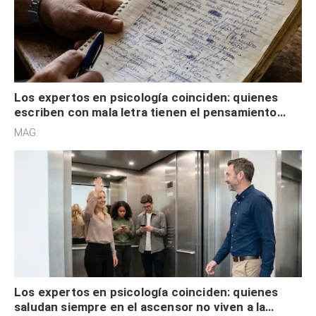
Los expertos en psicología coinciden: quienes
escriben con mala letra tienen el pensamiento
acelerado y no lo hacen por desinterés
MAG.
Los expertos en psicología coinciden: quienes
saludan siempre en el ascensor no viven a la