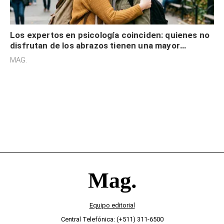
Los expertos en psicología coinciden: quienes no
disfrutan de los abrazos tienen una mayor
sensibilidad a los estímulos físicos y no es por
MAG.
desinterés
Equipo editorial
Central Telefónica: (+511) 311-6500