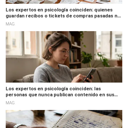
Los expertos en psicología coinciden: quienes
guardan recibos o tickets de compras pasadas no
son acumuladores, sino que tienen necesidad de
MAG.
control
Los expertos en psicología coinciden: las
personas que nunca publican contenido en sus
redes sociales no pretenden buscar validación
MAG.
externa