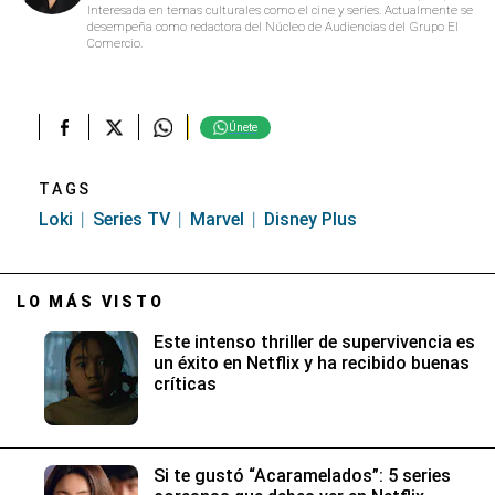
Interesada en temas culturales como el cine y series. Actualmente se
desempeña como redactora del Núcleo de Audiencias del Grupo El
Comercio.
Únete
TAGS
Loki
Series TV
Marvel
Disney Plus
LO MÁS VISTO
Este intenso thriller de supervivencia es
un éxito en Netflix y ha recibido buenas
críticas
Si te gustó “Acaramelados”: 5 series