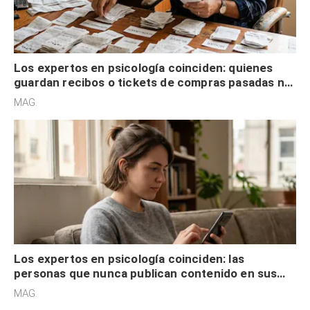
Los expertos en psicología coinciden: quienes
guardan recibos o tickets de compras pasadas no
son acumuladores, sino que tienen necesidad de
MAG.
control
Los expertos en psicología coinciden: las
personas que nunca publican contenido en sus
redes sociales no pretenden buscar validación
MAG.
externa