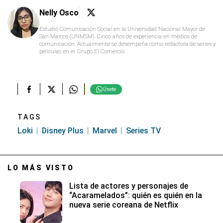
Nelly Osco
Estudió Comunicación Social en la Universidad Nacional Mayor de
San Marcos (UNMSM). Cinco años de experiencia en medios de
comunicación. Actualmente se desempeña como redactora de series y
películas en el Grupo El Comercio.
Únete
TAGS
Loki
Disney Plus
Marvel
Series TV
LO MÁS VISTO
Lista de actores y personajes de
“Acaramelados”: quién es quién en la
nueva serie coreana de Netflix