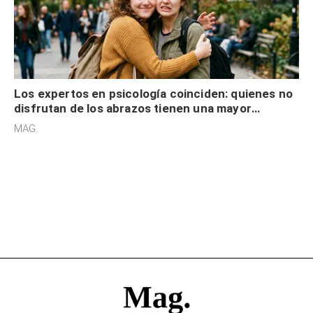
Los expertos en psicología coinciden: quienes no
disfrutan de los abrazos tienen una mayor
sensibilidad a los estímulos físicos y no es por
MAG.
desinterés