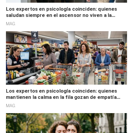
Los expertos en psicología coinciden: quienes
saludan siempre en el ascensor no viven a la
defensiva y tienen apertura social
MAG.
Los expertos en psicología coinciden: quienes
mantienen la calma en la fila gozan de empatía
cognitiva, gratitud y no solo tienen autocontrol
MAG.