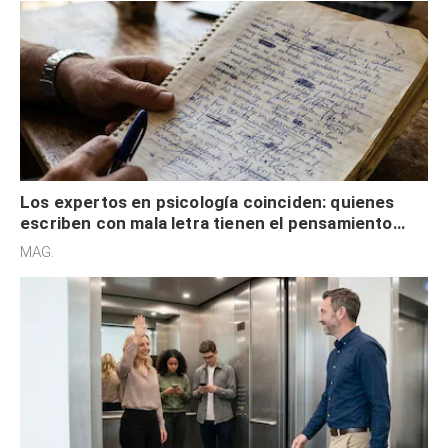
Los expertos en psicología coinciden: quienes
escriben con mala letra tienen el pensamiento
acelerado y no lo hacen por desinterés
MAG.