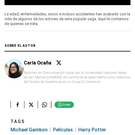
0
seconds
La edad, enfermedades, vicios e incluso accidentes han acabado con la
of
vida de algunos de los actores de esta popular saga. Aquí te contamos
0
de quienes se trata.
seconds
SOBRE EL AUTOR
Carla Ocaña
Bachiller en Comunicación Social por la Universidad Nacional Mayor
de San Marcos (UNMSM). Actualmente se desempeña como redactora
del Núcleo de Audiencias en el Grupo El Comercio.
Únete
TAGS
Michael Gambon
Películas
Harry Potter