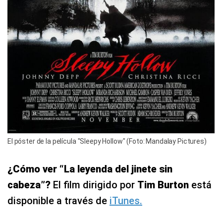
El póster de la película "Sleepy Hollow" (Foto: Mandalay Pictures)
¿Cómo ver “La leyenda del jinete sin
cabeza”?
El film dirigido por
Tim Burton
está
disponible a través de
iTunes.