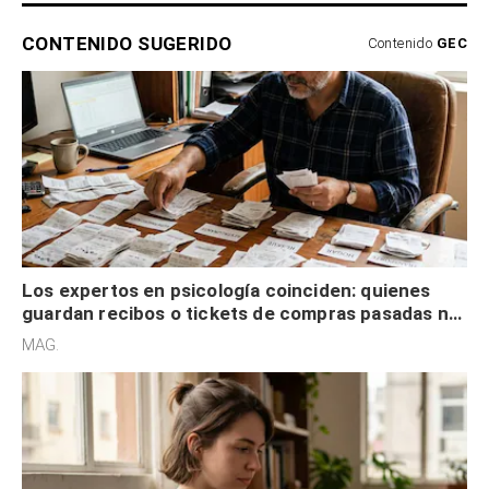
CONTENIDO SUGERIDO
Contenido
GEC
Los expertos en psicología coinciden: quienes
guardan recibos o tickets de compras pasadas no
son acumuladores, sino que tienen necesidad de
MAG.
control