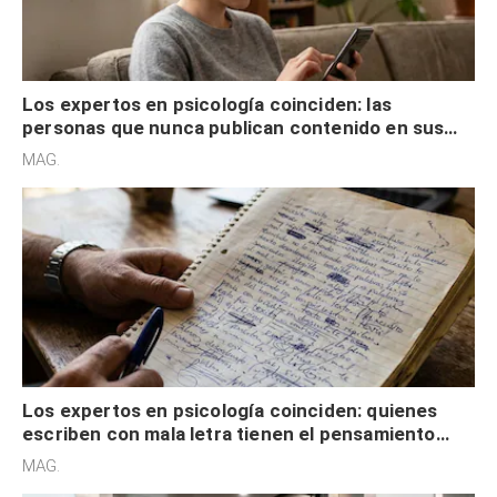
Los expertos en psicología coinciden: las
personas que nunca publican contenido en sus
redes sociales no pretenden buscar validación
MAG.
externa
Los expertos en psicología coinciden: quienes
escriben con mala letra tienen el pensamiento
acelerado y no lo hacen por desinterés
MAG.