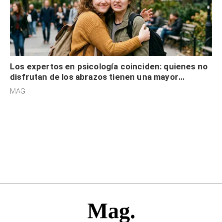
Los expertos en psicología coinciden: quienes no
disfrutan de los abrazos tienen una mayor
sensibilidad a los estímulos físicos y no es por
MAG.
desinterés