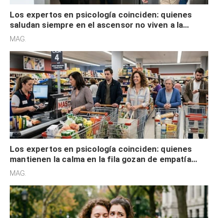
Los expertos en psicología coinciden: quienes
saludan siempre en el ascensor no viven a la
defensiva y tienen apertura social
MAG.
Los expertos en psicología coinciden: quienes
mantienen la calma en la fila gozan de empatía
cognitiva, gratitud y no solo tienen autocontrol
MAG.