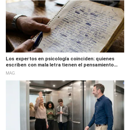
Los expertos en psicología coinciden: quienes
escriben con mala letra tienen el pensamiento
acelerado y no lo hacen por desinterés
MAG.