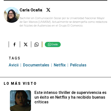
Carla Ocaña
Bachiller en Comunicación Social por la Universidad Nacional Mayor
de San Marcos (UNMSM). Actualmente se desempeña como redactora
del Núcleo de Audiencias en el Grupo El Comercio.
Únete
TAGS
Avicii
Documentales
Netflix
Películas
LO MÁS VISTO
Este intenso thriller de supervivencia es
un éxito en Netflix y ha recibido buenas
críticas