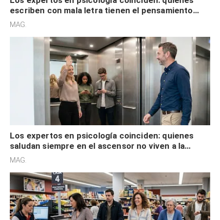
escriben con mala letra tienen el pensamiento
acelerado y no lo hacen por desinterés
MAG.
Los expertos en psicología coinciden: quienes
saludan siempre en el ascensor no viven a la
defensiva y tienen apertura social
MAG.