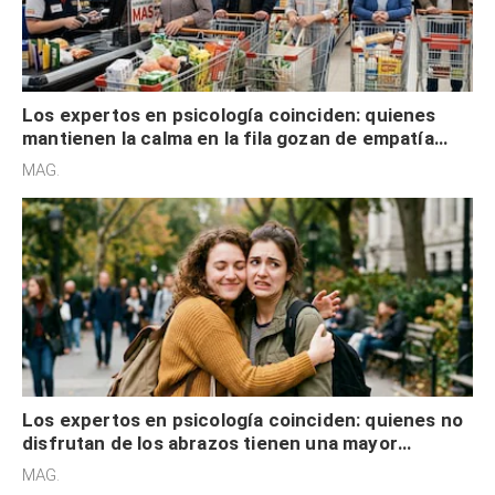
Los expertos en psicología coinciden: quienes
mantienen la calma en la fila gozan de empatía
cognitiva, gratitud y no solo tienen autocontrol
MAG.
Los expertos en psicología coinciden: quienes no
disfrutan de los abrazos tienen una mayor
sensibilidad a los estímulos físicos y no es por
MAG.
desinterés