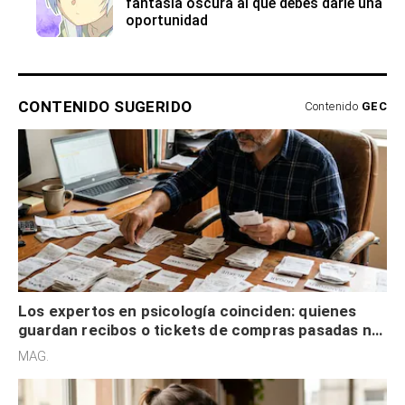
fantasía oscura al que debes darle una
oportunidad
CONTENIDO SUGERIDO
Contenido
GEC
Los expertos en psicología coinciden: quienes
guardan recibos o tickets de compras pasadas no
son acumuladores, sino que tienen necesidad de
MAG.
control