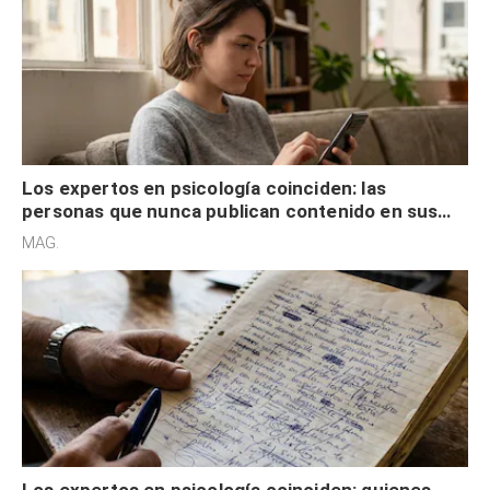
Los expertos en psicología coinciden: las
personas que nunca publican contenido en sus
redes sociales no pretenden buscar validación
MAG.
externa
Los expertos en psicología coinciden: quienes