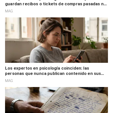
guardan recibos o tickets de compras pasadas no
son acumuladores, sino que tienen necesidad de
MAG.
control
Los expertos en psicología coinciden: las
personas que nunca publican contenido en sus
redes sociales no pretenden buscar validación
MAG.
externa