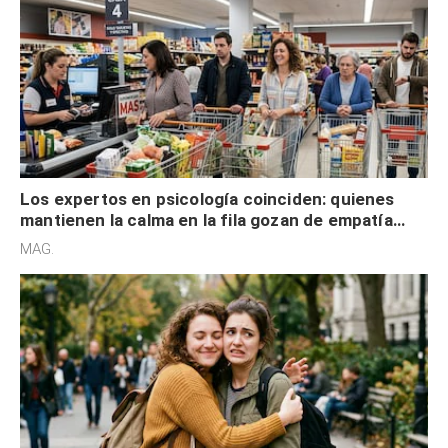
Los expertos en psicología coinciden: quienes
mantienen la calma en la fila gozan de empatía
cognitiva, gratitud y no solo tienen autocontrol
MAG.