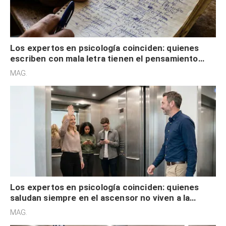
Los expertos en psicología coinciden: quienes
escriben con mala letra tienen el pensamiento
acelerado y no lo hacen por desinterés
MAG.
Los expertos en psicología coinciden: quienes
saludan siempre en el ascensor no viven a la
defensiva y tienen apertura social
MAG.