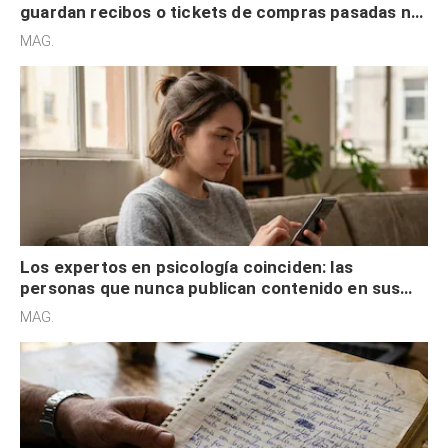
guardan recibos o tickets de compras pasadas no
son acumuladores, sino que tienen necesidad de
MAG.
control
Los expertos en psicología coinciden: las
personas que nunca publican contenido en sus
redes sociales no pretenden buscar validación
MAG.
externa