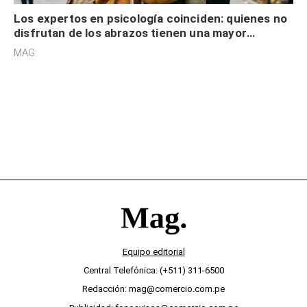
Los expertos en psicología coinciden: quienes no
disfrutan de los abrazos tienen una mayor
sensibilidad a los estímulos físicos y no es por
MAG.
desinterés
Equipo editorial
Central Telefónica: (+511) 311-6500
Redacción: mag@comercio.com.pe