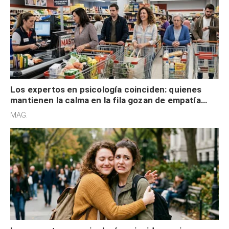
Los expertos en psicología coinciden: quienes
mantienen la calma en la fila gozan de empatía
cognitiva, gratitud y no solo tienen autocontrol
MAG.