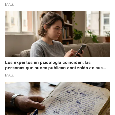
son acumuladores, sino que tienen necesidad de
MAG.
control
Los expertos en psicología coinciden: las
personas que nunca publican contenido en sus
redes sociales no pretenden buscar validación
MAG.
externa