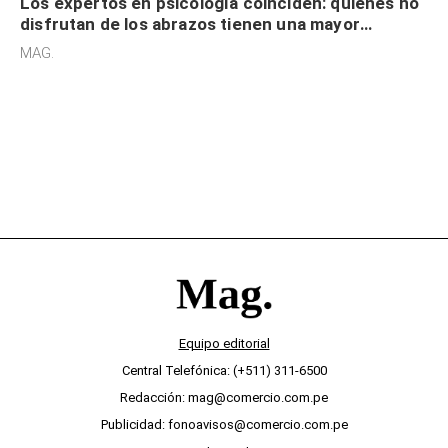
Los expertos en psicología coinciden: quienes no
disfrutan de los abrazos tienen una mayor
sensibilidad a los estímulos físicos y no es por
MAG.
desinterés
Equipo editorial
Central Telefónica: (+511) 311-6500
Redacción: mag@comercio.com.pe
Publicidad: fonoavisos@comercio.com.pe