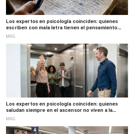
Los expertos en psicología coinciden: quienes
escriben con mala letra tienen el pensamiento
acelerado y no lo hacen por desinterés
MAG.
Los expertos en psicología coinciden: quienes
saludan siempre en el ascensor no viven a la
defensiva y tienen apertura social
MAG.