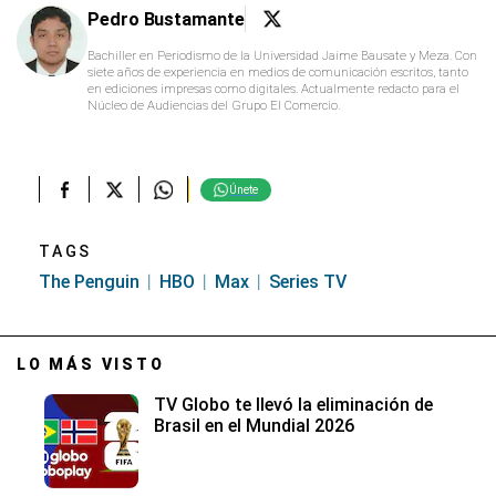
Pedro Bustamante
Bachiller en Periodismo de la Universidad Jaime Bausate y Meza. Con
siete años de experiencia en medios de comunicación escritos, tanto
en ediciones impresas como digitales. Actualmente redacto para el
Núcleo de Audiencias del Grupo El Comercio.
Únete
TAGS
The Penguin
HBO
Max
Series TV
LO MÁS VISTO
TV Globo te llevó la eliminación de
Brasil en el Mundial 2026