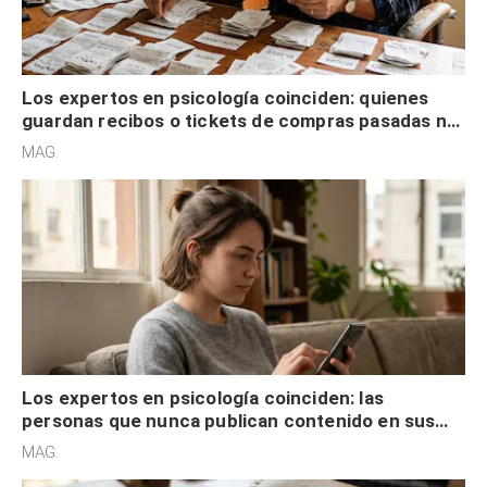
Los expertos en psicología coinciden: quienes
guardan recibos o tickets de compras pasadas no
son acumuladores, sino que tienen necesidad de
MAG.
control
Los expertos en psicología coinciden: las
personas que nunca publican contenido en sus
redes sociales no pretenden buscar validación
MAG.
externa