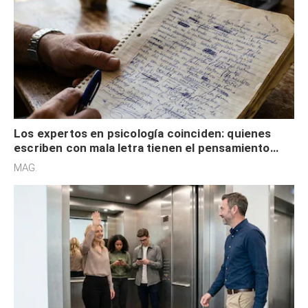
Los expertos en psicología coinciden: quienes
escriben con mala letra tienen el pensamiento
acelerado y no lo hacen por desinterés
MAG.