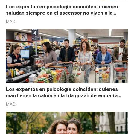
Los expertos en psicología coinciden: quienes
saludan siempre en el ascensor no viven a la
defensiva y tienen apertura social
MAG.
Los expertos en psicología coinciden: quienes
mantienen la calma en la fila gozan de empatía
cognitiva, gratitud y no solo tienen autocontrol
MAG.