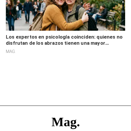
Los expertos en psicología coinciden: quienes no
disfrutan de los abrazos tienen una mayor
sensibilidad a los estímulos físicos y no es por
MAG.
desinterés