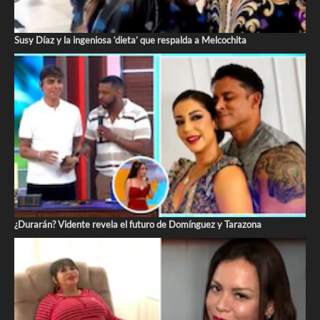
Susy Díaz y la ingeniosa ‘dieta’ que respalda a Melcochita
¿Durarán? Vidente revela el futuro de Domínguez y Tarazona