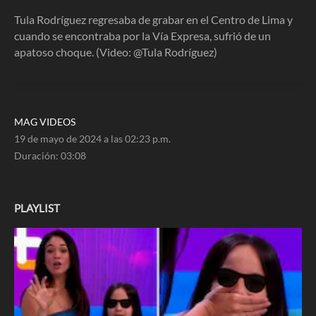
3
minutes,
Tula Rodríguez regresaba de grabar en el Centro de Lima y
8
cuando se encontraba por la Vía Expresa, sufrió de un
seconds
apatoso choque. (Video: @Tula Rodríguez)
MAG VIDEOS
19 de mayo de 2024 a las 02:23 p.m.
Duración:
03:08
PLAYLIST