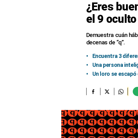
¿Eres buen
elcomercio.pe
el 9 ocult
Términos
Y
Condiciones
Demuestra cuán hábil
De
decenas de “q”.
Uso
Oficinas
Encuentra 3 difere
Concesionarias
Una persona inteli
Principios
Un loro se escapó 
Rectores
Buenas
Prácticas
Políticas
De
Privacidad
Política
Integrada
De
Gestión