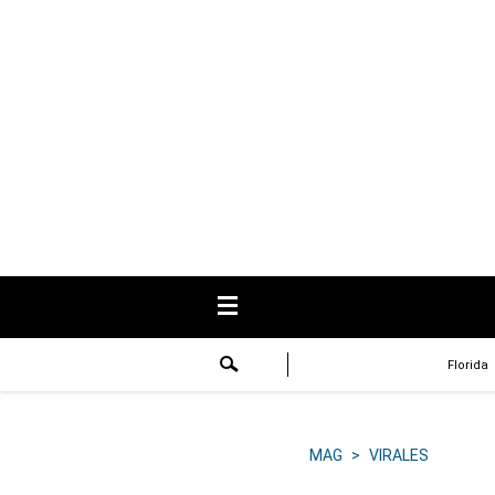
USA
Respuestas
Fama
Historias
Data
Videos
Recetas
Florida
Virales
Lo último
MAG
>
VIRALES
Volver a El Comercio