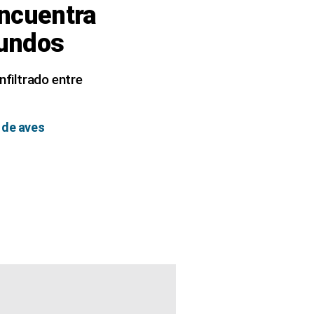
Encuentra
gundos
nfiltrado entre
 de aves