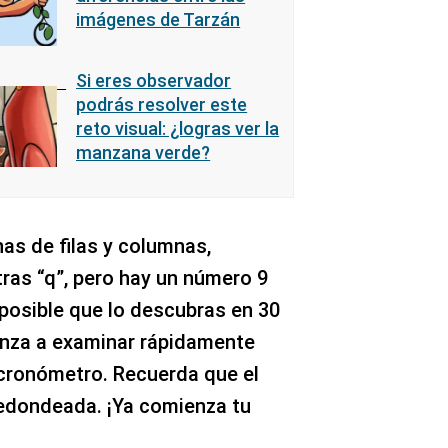
imágenes de Tarzán
Si eres observador
podrás resolver este
reto visual: ¿logras ver la
manzana verde?
as de filas y columnas,
ras “q”, pero hay un número 9
 posible que lo descubras en 30
za a examinar rápidamente
 cronómetro. Recuerda que el
redondeada. ¡Ya comienza tu