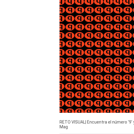
Derechos
Arco
Política
De
Cookies
RETO VISUAL| Encuentra el número '9' y 
Mag