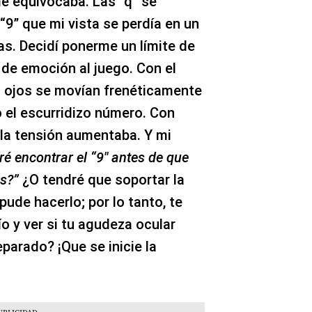
me equivocaba. Las “q” se
“9” que mi vista se perdía en un
as. Decidí ponerme un límite de
 de emoción al juego. Con el
 ojos se movían frenéticamente
o el escurridizo número. Con
la tensión aumentaba. Y mi
é encontrar el “9′′ antes de que
s?”
¿O tendré que soportar la
pude hacerlo; por lo tanto, te
ío y ver si tu agudeza ocular
parado? ¡Que se inicie la