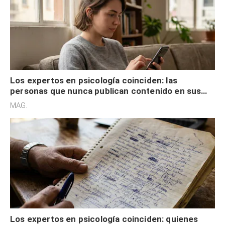
Los expertos en psicología coinciden: las
personas que nunca publican contenido en sus
redes sociales no pretenden buscar validación
MAG.
externa
Los expertos en psicología coinciden: quienes