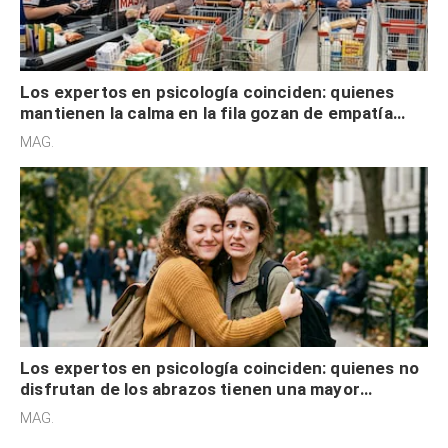
Los expertos en psicología coinciden: quienes
mantienen la calma en la fila gozan de empatía
cognitiva, gratitud y no solo tienen autocontrol
MAG.
Los expertos en psicología coinciden: quienes no
disfrutan de los abrazos tienen una mayor
sensibilidad a los estímulos físicos y no es por
MAG.
desinterés