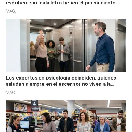
escriben con mala letra tienen el pensamiento
acelerado y no lo hacen por desinterés
MAG.
Los expertos en psicología coinciden: quienes
saludan siempre en el ascensor no viven a la
defensiva y tienen apertura social
MAG.