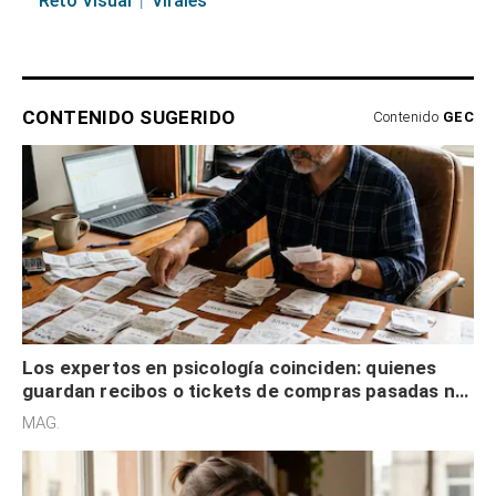
Reto Visual
Virales
CONTENIDO SUGERIDO
Contenido
GEC
Los expertos en psicología coinciden: quienes
guardan recibos o tickets de compras pasadas no
son acumuladores, sino que tienen necesidad de
MAG.
control