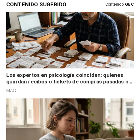
CONTENIDO SUGERIDO
Contenido
GEC
Los expertos en psicología coinciden: quienes
guardan recibos o tickets de compras pasadas no
son acumuladores, sino que tienen necesidad de
MAG.
control