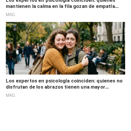
Los expertos en psicología coinciden: quienes
mantienen la calma en la fila gozan de empatía
cognitiva, gratitud y no solo tienen autocontrol
MAG.
Los expertos en psicología coinciden: quienes no
disfrutan de los abrazos tienen una mayor
sensibilidad a los estímulos físicos y no es por
MAG.
desinterés