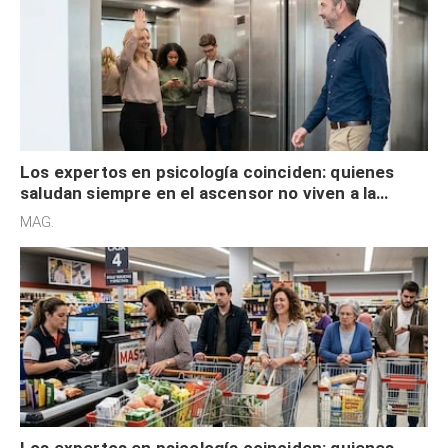
Los expertos en psicología coinciden: quienes
saludan siempre en el ascensor no viven a la
defensiva y tienen apertura social
MAG.