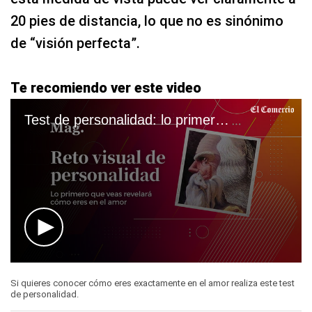
20 pies de distancia, lo que no es sinónimo
de “visión perfecta”.
Te recomiendo ver este video
Test de personalidad: lo primero que ves te dirá cómo eres en el amor
0
seconds
Si quieres conocer cómo eres exactamente en el amor realiza este test
of
de personalidad.
2
minutes,