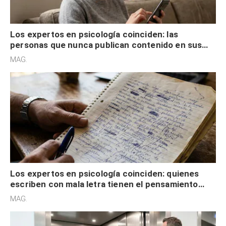
Los expertos en psicología coinciden: las
personas que nunca publican contenido en sus
redes sociales no pretenden buscar validación
MAG.
externa
Los expertos en psicología coinciden: quienes
escriben con mala letra tienen el pensamiento
acelerado y no lo hacen por desinterés
MAG.